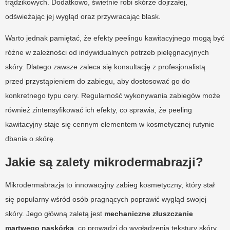
trądzikowych. Dodatkowo, świetnie robi skórze dojrzałej,
odświeżając jej wygląd oraz przywracając blask.
Warto jednak pamiętać, że efekty peelingu kawitacyjnego mogą być
różne w zależności od indywidualnych potrzeb pielęgnacyjnych
skóry. Dlatego zawsze zaleca się konsultację z profesjonalistą
przed przystąpieniem do zabiegu, aby dostosować go do
konkretnego typu cery. Regularność wykonywania zabiegów może
również zintensyfikować ich efekty, co sprawia, że peeling
kawitacyjny staje się cennym elementem w kosmetycznej rutynie
dbania o skórę.
Jakie są zalety mikrodermabrazji?
Mikrodermabrazja to innowacyjny zabieg kosmetyczny, który stał
się popularny wśród osób pragnących poprawić wygląd swojej
skóry. Jego główną zaletą jest
mechaniczne złuszczanie
martwego naskórka
, co prowadzi do wygładzenia tekstury skóry.