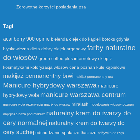
Zdrowotne korzyści posiadania psa
Tagi
acai berry 900 opinie
bielenda olejek do kąpieli
botoks gdynia
farby naturalne
błyskawiczna dieta
dobry olejek arganowy
do włosów
green coffee plus
internetowy sklep z
kosmetykami
koloryzacja włosów cena poznań
kule kąpielowe
makijaż permanentny brwi
makijaż permanentny ust
Manicure hybrydowy warszawa
manicure
manicure warszawa centrum
hybrydowy wola
miralash
manicure wola rezerwacja
matrix do włosów
modelowanie włosów poznań
naturalny krem do twarzy do
najlepsza baza pod makijaż
cery normalnej
naturalny krem do twarzy do
cery suchej
odchudzanie spalacze tłuszczu
odżywka do rzęs