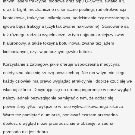
innymi lasery frakcyjne, diodowe oraz typu Q-Switch, światło IPL
oraz E-Light, mechaniczne i chemiczne peelingi, radiofrekwencja
kontaktowa, frakcyjna i mikroigłowa, podciśnienie czy mezoterapia
igłowa bądź frakcyjna (czyli tak zwane nakłuwanie). Stosowane są
też różnego rodzaju wypełniacze, w tym najpopularniejszy kwas
hialuronowy, a także toksyna botulinowa, zwana też jadem
kiełbasianym, czyli w potocznym języku botoks.
Korzystanie z zabiegów, jakie oferuje współczesna medycyna
estetyczna stało się rzeczą powszechną. Nie ma w tym nic złego –
każdy człowiek ma prawo wyglądać atrakcyjnie i dobrze czuć się we
własnej skórze. Decydując się na drobną ingerencje w nasz wygląd
należy jednak bezwzględnie pamiętać o tym, że oddać się
powinniśmy tylko i wyłącznie w ręce wykwalifikowanego lekarza.
Warto też pamiętać o umiarze, ponieważ czasem przesadna
dbałość o wygląd może przerodzić się w obsesję, a żadna
przesada nie jest dobra.