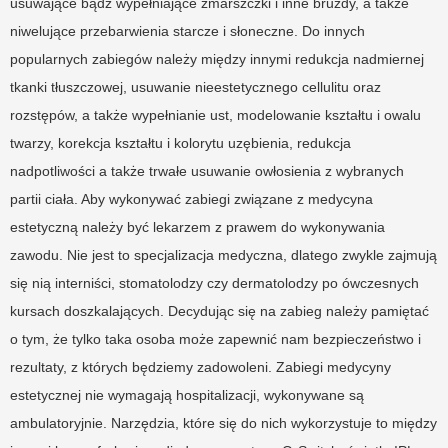
usuwające bądź wypełniające zmarszczki i inne bruzdy, a także
niwelujące przebarwienia starcze i słoneczne. Do innych
popularnych zabiegów należy między innymi redukcja nadmiernej
tkanki tłuszczowej, usuwanie nieestetycznego cellulitu oraz
rozstępów, a także wypełnianie ust, modelowanie kształtu i owalu
twarzy, korekcja kształtu i kolorytu uzębienia, redukcja
nadpotliwości a także trwałe usuwanie owłosienia z wybranych
partii ciała. Aby wykonywać zabiegi związane z medycyna
estetyczną należy być lekarzem z prawem do wykonywania
zawodu. Nie jest to specjalizacja medyczna, dlatego zwykle zajmują
się nią interniści, stomatolodzy czy dermatolodzy po ówczesnych
kursach doszkalających. Decydując się na zabieg należy pamiętać
o tym, że tylko taka osoba może zapewnić nam bezpieczeństwo i
rezultaty, z których będziemy zadowoleni. Zabiegi medycyny
estetycznej nie wymagają hospitalizacji, wykonywane są
ambulatoryjnie. Narzędzia, które się do nich wykorzystuje to między