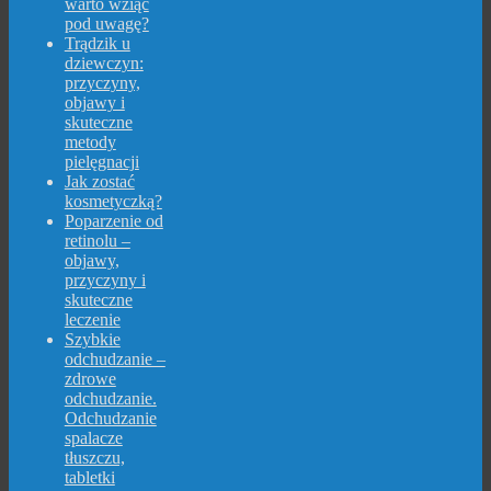
warto wziąć
pod uwagę?
Trądzik u
dziewczyn:
przyczyny,
objawy i
skuteczne
metody
pielęgnacji
Jak zostać
kosmetyczką?
Poparzenie od
retinolu –
objawy,
przyczyny i
skuteczne
leczenie
Szybkie
odchudzanie –
zdrowe
odchudzanie.
Odchudzanie
spalacze
tłuszczu,
tabletki