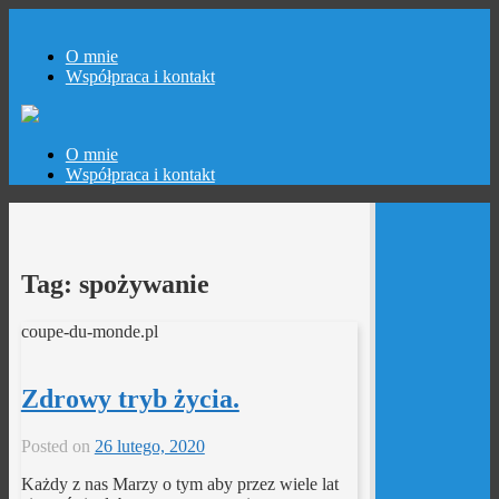
O mnie
Współpraca i kontakt
Skip
O mnie
to
Współpraca i kontakt
content
Tag:
spożywanie
coupe-du-monde.pl
Zdrowy tryb życia.
Posted on
26 lutego, 2020
Każdy z nas Marzy o tym aby przez wiele lat