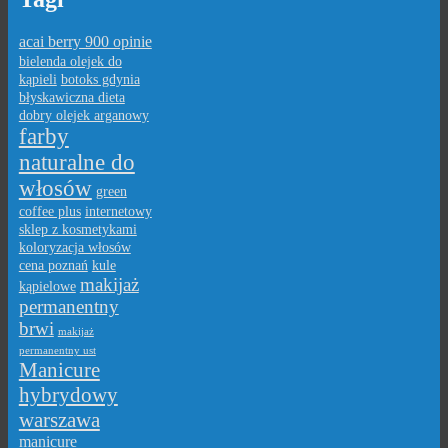
acai berry 900 opinie
bielenda olejek do
kąpieli
botoks gdynia
błyskawiczna dieta
dobry olejek arganowy
farby
naturalne do
włosów
green
coffee plus
internetowy
sklep z kosmetykami
koloryzacja włosów
cena poznań
kule
makijaż
kąpielowe
permanentny
brwi
makijaż
permanentny ust
Manicure
hybrydowy
warszawa
manicure