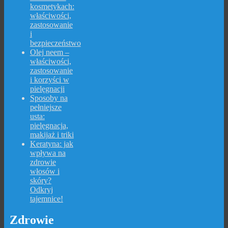
kosmetykach:
właściwości,
zastosowanie
i
bezpieczeństwo
Olej neem –
właściwości,
zastosowanie
i korzyści w
pielęgnacji
Sposoby na
pełniejsze
usta:
pielęgnacja,
makijaż i triki
Keratyna: jak
wpływa na
zdrowie
włosów i
skóry?
Odkryj
tajemnice!
Zdrowie