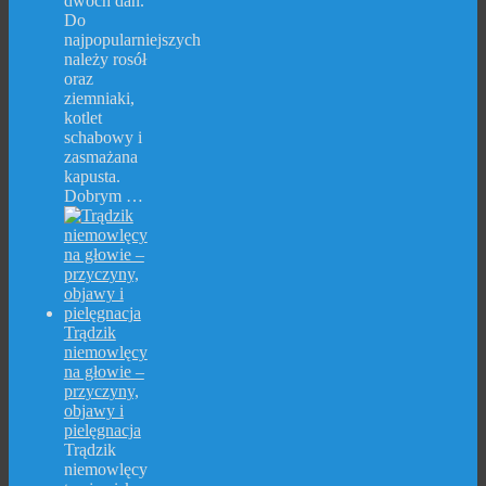
dwóch dań.
Do
najpopularniejszych
należy rosół
oraz
ziemniaki,
kotlet
schabowy i
zasmażana
kapusta.
Dobrym …
Trądzik
niemowlęcy
na głowie –
przyczyny,
objawy i
pielęgnacja
Trądzik
niemowlęcy