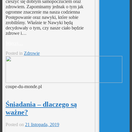
cieszyć się dobrym samopoczuciem oraz
zdrowiem. Zapominamy jednak o tym jak
ogromne znaczenie ma nasza codzienna
Postępowanie oraz nawyki, które sobie
zrobiliśmy. Właśnie te Nawyki będą
decydowały o tym, czy nasze ciało będzie
zdrowe i…
Więcej…
Posted in
Zdrowie
coupe-du-monde.pl
Śniadania – dlaczego są
ważne?
Posted on
21 listopada, 2019