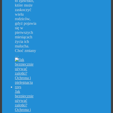
to zjawisko,
które może
zaskoczyć
wielu
rodziców,
gdyż pojawia
się w
pierwszych
miesiącach
życia ich
malucha.
Choć zmiany
…
Jak
bezpiecznie
używać
zalotki?
Ochrona i