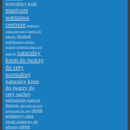
hybrydowy wola
manicure
warszawa
centrum
manicure
wola rezerwacja
matrix do
miralash
włosów
modelowanie włosów
poznań
najlepsza baza pod
naturalny
makijaż
krem do twarzy
do cery
normalnej
naturalny krem
do twarzy do
cery suchej
odchudzanie spalacze
tłuszczu
odżywka do rzęs
olejek
regenerum do rzęs
arganowy cena
olejek arganowy do
olejek
włosów