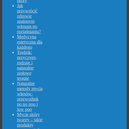
skóry
Jak
przywrócić
zdrowie
spalonym
włosom po
rozjaśnianiu?
Medycyna
estetyczna dla
każdego
Trądzik:
przyczyny,
rodzaje i
naturalne
ziołowe
terapie
Naturalne
metody mycia
włosów:
przewodnik
po no poo i
low poo
Mycie skóry
twarzy – jakie
produkty