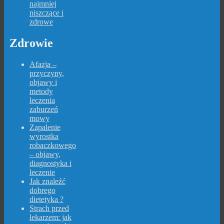
najmniej
niszczące i
zdrowe
Zdrowie
Afazja –
przyczyny,
objawy i
metody
leczenia
zaburzeń
mowy
Zapalenie
wyrostka
robaczkowego
– objawy,
diagnostyka i
leczenie
Jak znaleźć
dobrego
dietetyka ?
Strach przed
lekarzem: jak