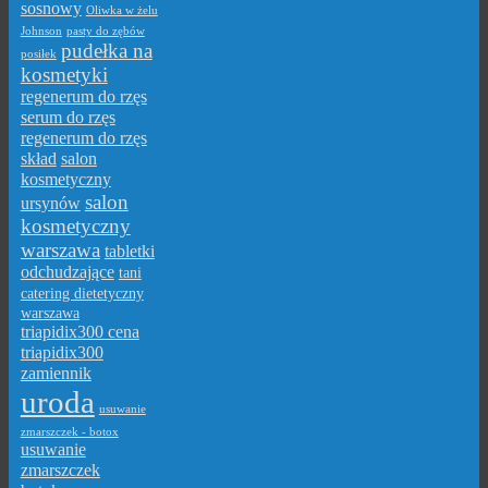
sosnowy
Oliwka w żelu
Johnson
pasty do zębów
pudełka na
posiłek
kosmetyki
regenerum do rzęs
serum do rzęs
regenerum do rzęs
skład
salon
kosmetyczny
salon
ursynów
kosmetyczny
warszawa
tabletki
odchudzające
tani
catering dietetyczny
warszawa
triapidix300 cena
triapidix300
zamiennik
uroda
usuwanie
zmarszczek - botox
usuwanie
zmarszczek