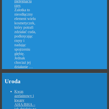
pielęgnacja
rzęs
Zalotka to
nieodłączny
element wielu
kosmetyczek,
który potrafi
zdziałać cuda,
podkręcając
rzęsy i
nadając
spojrzeniu
głębię.
Jednak
chociaż jej
działanie …
Uroda
Kwas
azelainowy i
kwasy
AHA/BHA –
jak działają na