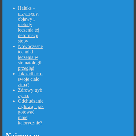
Haluks –
przyczyny,
objawy i
metody
leczenia tej
deformacji
stopy
Nowoczesne
techniki
leczenia w
stomatologii:
przegląd
Jak zadbać o
swoje ciało
zimą?
Zdrowy tryb
życia.
Odchudzanie
z głową – jak
gotować
mniej
kalorycznie?
Najnowsze