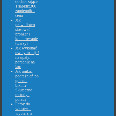
odchudzające.
Triapidix300
zamiennik –
cena
Jak
prawidłowo
stosować
bronzer i
konturowanie
twarzy?
Jak wykonać
trwały makijaż
na upały:
poradnik na
lato
Jak unikać
podrażnień po
goleniu
bikini?
Skuteczne
metody i
porady
Farby do
włosów –
wybierz te