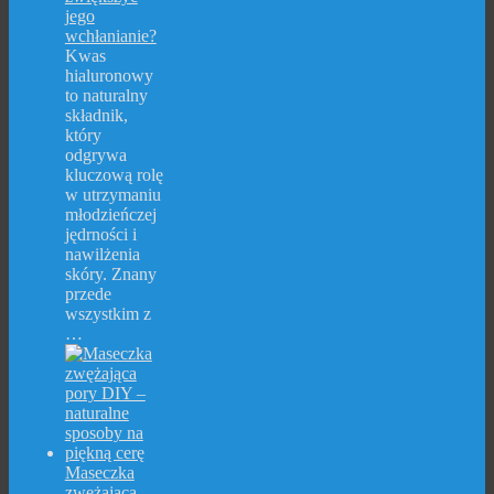
jego
wchłanianie?
Kwas
hialuronowy
to naturalny
składnik,
który
odgrywa
kluczową rolę
w utrzymaniu
młodzieńczej
jędrności i
nawilżenia
skóry. Znany
przede
wszystkim z
…
Maseczka
zwężająca