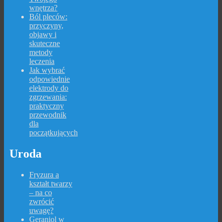
wnętrza?
Ból pleców:
przyczyny,
objawy i
skuteczne
metody
leczenia
Jak wybrać
odpowiednie
elektrody do
zgrzewania:
praktyczny
przewodnik
dla
początkujących
Uroda
Fryzura a
kształt twarzy
– na co
zwrócić
uwagę?
Geraniol w