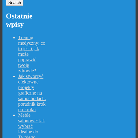
Ostatnie
wpisy
Trening
medyczny: co
to jest i jak
może
poprawić
twoje
zdrowie?
Jak stworzyć
efektowne
projekty
graficzne na
samochodach:
poradnik krok
po kroku
Meble
salonowe: jak
wybrać
idealne do
Twojego