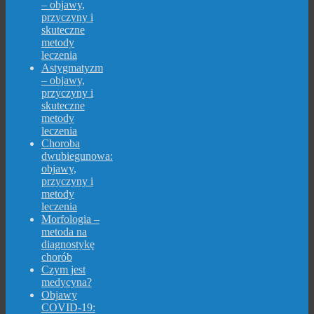
– objawy,
przyczyny i
skuteczne
metody
leczenia
Astygmatyzm
– objawy,
przyczyny i
skuteczne
metody
leczenia
Choroba
dwubiegunowa:
objawy,
przyczyny i
metody
leczenia
Morfologia –
metoda na
diagnostykę
chorób
Czym jest
medycyna?
Objawy
COVID-19: