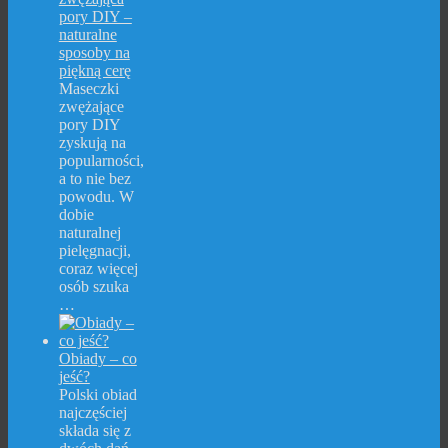
pory DIY –
naturalne
sposoby na
piękną cerę
Maseczki
zwężające
pory DIY
zyskują na
popularności,
a to nie bez
powodu. W
dobie
naturalnej
pielęgnacji,
coraz więcej
osób szuka
…
Obiady – co
jeść?
Polski obiad
najczęściej
składa się z