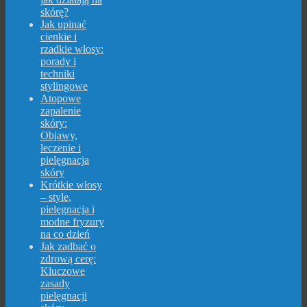
skórę?
Jak upinać
cienkie i
rzadkie włosy:
porady i
techniki
stylingowe
Atopowe
zapalenie
skóry:
Objawy,
leczenie i
pielęgnacja
skóry
Krótkie włosy
– style,
pielęgnacja i
modne fryzury
na co dzień
Jak zadbać o
zdrową cerę:
Kluczowe
zasady
pielęgnacji