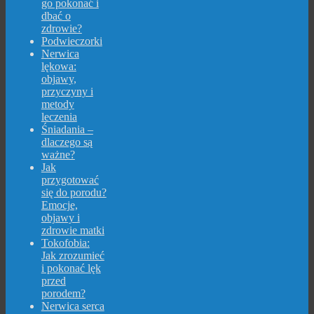
go pokonać i
dbać o
zdrowie?
Podwieczorki
Nerwica
lękowa:
objawy,
przyczyny i
metody
leczenia
Śniadania –
dlaczego są
ważne?
Jak
przygotować
się do porodu?
Emocje,
objawy i
zdrowie matki
Tokofobia:
Jak zrozumieć
i pokonać lęk
przed
porodem?
Nerwica serca