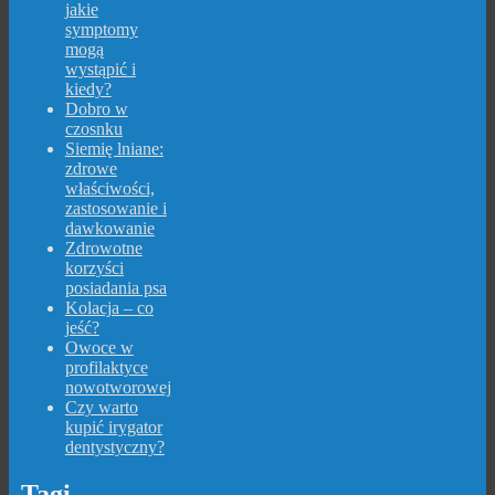
jakie
symptomy
mogą
wystąpić i
kiedy?
Dobro w
czosnku
Siemię lniane:
zdrowe
właściwości,
zastosowanie i
dawkowanie
Zdrowotne
korzyści
posiadania psa
Kolacja – co
jeść?
Owoce w
profilaktyce
nowotworowej
Czy warto
kupić irygator
dentystyczny?
Tagi