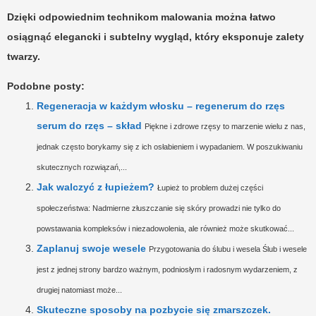
Dzięki odpowiednim technikom malowania można łatwo
osiągnąć elegancki i subtelny wygląd, który eksponuje zalety
twarzy.
Podobne posty:
Regeneracja w każdym włosku – regenerum do rzęs
serum do rzęs – skład
Piękne i zdrowe rzęsy to marzenie wielu z nas,
jednak często borykamy się z ich osłabieniem i wypadaniem. W poszukiwaniu
skutecznych rozwiązań,...
Jak walczyć z łupieżem?
Łupież to problem dużej części
społeczeństwa: Nadmierne złuszczanie się skóry prowadzi nie tylko do
powstawania kompleksów i niezadowolenia, ale również może skutkować...
Zaplanuj swoje wesele
Przygotowania do ślubu i wesela Ślub i wesele
jest z jednej strony bardzo ważnym, podniosłym i radosnym wydarzeniem, z
drugiej natomiast może...
Skuteczne sposoby na pozbycie się zmarszczek.