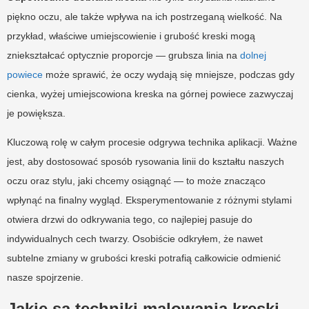
piękno oczu, ale także wpływa na ich postrzeganą wielkość. Na
przykład, właściwe umiejscowienie i grubość kreski mogą
zniekształcać optycznie proporcje — grubsza linia na
dolnej
powiece
może sprawić, że oczy wydają się mniejsze, podczas gdy
cienka, wyżej umiejscowiona kreska na górnej powiece zazwyczaj
je powiększa.
Kluczową rolę w całym procesie odgrywa technika aplikacji. Ważne
jest, aby dostosować sposób rysowania linii do kształtu naszych
oczu oraz stylu, jaki chcemy osiągnąć — to może znacząco
wpłynąć na finalny wygląd. Eksperymentowanie z różnymi stylami
otwiera drzwi do odkrywania tego, co najlepiej pasuje do
indywidualnych cech twarzy. Osobiście odkryłem, że nawet
subtelne zmiany w grubości kreski potrafią całkowicie odmienić
nasze spojrzenie.
Jakie są techniki malowania kreski