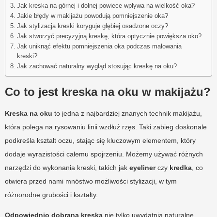
Jak kreska na górnej i dolnej powiece wpływa na wielkość oka?
Jakie błędy w makijażu powodują pomniejszenie oka?
Jak stylizacja kreski koryguje głębiej osadzone oczy?
Jak stworzyć precyzyjną kreskę, która optycznie powiększa oko?
Jak uniknąć efektu pomniejszenia oka podczas malowania
kreski?
Jak zachować naturalny wygląd stosując kreskę na oku?
Co to jest kreska na oku w makijażu?
Kreska na oku
to jedna z najbardziej znanych technik makijażu,
która polega na rysowaniu linii wzdłuż rzęs. Taki zabieg doskonale
podkreśla kształt oczu, stając się kluczowym elementem, który
dodaje wyrazistości całemu spojrzeniu. Możemy używać różnych
narzędzi do wykonania kreski, takich jak
eyeliner
czy
kredka
, co
otwiera przed nami mnóstwo możliwości stylizacji, w tym
różnorodne grubości i kształty.
Odpowiednio dobrana kreska
nie tylko uwydatnia naturalne