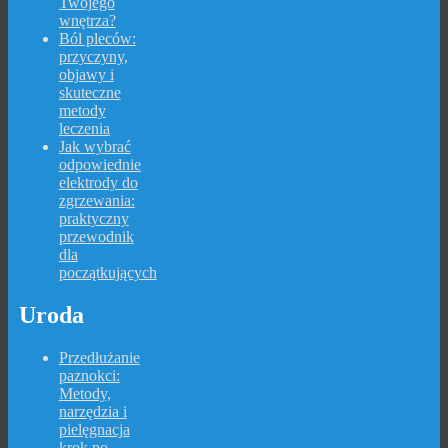
Twojego
wnętrza?
Ból pleców:
przyczyny,
objawy i
skuteczne
metody
leczenia
Jak wybrać
odpowiednie
elektrody do
zgrzewania:
praktyczny
przewodnik
dla
początkujących
Uroda
Przedłużanie
paznokci:
Metody,
narzędzia i
pielęgnacja
krok po