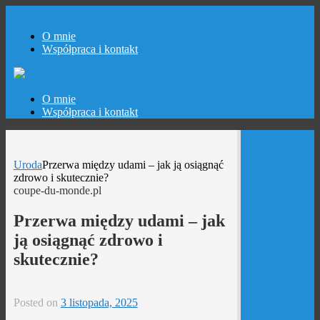
O mnie
Współpraca i kontakt
Skip
O mnie
to
Współpraca i kontakt
content
Uroda
Przerwa między udami – jak ją osiągnąć
zdrowo i skutecznie?
coupe-du-monde.pl
Przerwa między udami – jak
ją osiągnąć zdrowo i
skutecznie?
Posted on
3 listopada, 2025