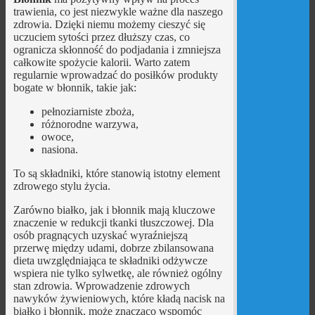
trawienia, co jest niezwykle ważne dla naszego
zdrowia. Dzięki niemu możemy cieszyć się
uczuciem sytości przez dłuższy czas, co
ogranicza skłonność do podjadania i zmniejsza
całkowite spożycie kalorii. Warto zatem
regularnie wprowadzać do posiłków produkty
bogate w błonnik, takie jak:
pełnoziarniste zboża,
różnorodne warzywa,
owoce,
nasiona.
To są składniki, które stanowią istotny element
zdrowego stylu życia.
Zarówno białko, jak i błonnik mają kluczowe
znaczenie w redukcji tkanki tłuszczowej. Dla
osób pragnących uzyskać wyraźniejszą
przerwę między udami, dobrze zbilansowana
dieta uwzględniająca te składniki odżywcze
wspiera nie tylko sylwetkę, ale również ogólny
stan zdrowia. Wprowadzenie zdrowych
nawyków żywieniowych, które kładą nacisk na
białko i błonnik, może znacząco wspomóc