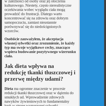
w zależności od osoby oraz jej otoczenia
kulturowego. Niestety, często nierealistyczne
oczekiwania wobec wyglądu ciała mogą
prowadzić do frustracji. Dlatego warto
koncentrować się na zdrowiu oraz dobrym
samopoczuciu, zamiast nieustannie
porównywać się do niedoścignionych
wzorców.
Osobiście zauważyłem, że akceptacja
własnej sylwetki oraz zrozumienie, że każdy
typ ma swoje wyjątkowe cechy, znacząco
wspiera budowanie pozytywnego wizerunku
ciała.
Jak dieta wpływa na
redukcję tkanki tłuszczowej i
przerwę między udami?
Dieta
ma ogromne znaczenie w procesie
redukcji tkanki tłuszczowej oraz w dążeniu do
smukłych ud. Wprowadzenie zdrowych
nawyków żywieniowych to fundamentalny
krok w stronę wymarzonej sylwetki,