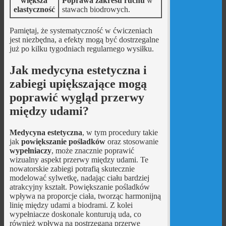
większa
Poprawa zakresu ruchu
w
elastyczność
stawach biodrowych.
Pamiętaj, że systematyczność w ćwiczeniach
jest niezbędna, a efekty mogą być dostrzegalne
już po kilku tygodniach regularnego wysiłku.
Jak medycyna estetyczna i
zabiegi upiększające mogą
poprawić wygląd przerwy
między udami?
Medycyna estetyczna
, w tym procedury takie
jak
powiększanie pośladków
oraz stosowanie
wypełniaczy
, może znacznie poprawić
wizualny aspekt przerwy między udami. Te
nowatorskie zabiegi potrafią skutecznie
modelować sylwetkę, nadając ciału bardziej
atrakcyjny kształt. Powiększanie pośladków
wpływa na proporcje ciała, tworząc harmonijną
linię między udami a biodrami. Z kolei
wypełniacze doskonale konturują uda, co
również wpływa na postrzeganą przerwę