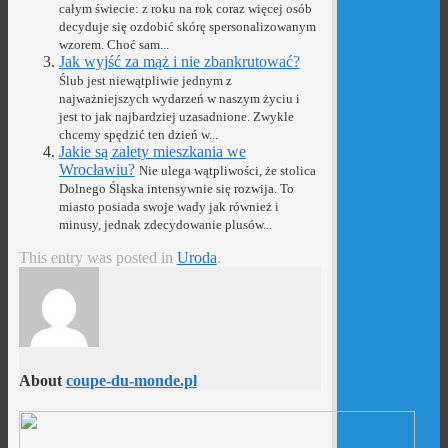
całym świecie: z roku na rok coraz więcej osób
decyduje się ozdobić skórę spersonalizowanym
wzorem. Choć sam...
Jak wyjść za mąż i nie zbankrutować?
Ślub jest niewątpliwie jednym z
najważniejszych wydarzeń w naszym życiu i
jest to jak najbardziej uzasadnione. Zwykle
chcemy spędzić ten dzień w...
Jakie są zalety mieszkania we
Wrocławiu?
Nie ulega wątpliwości, że stolica
Dolnego Śląska intensywnie się rozwija. To
miasto posiada swoje wady jak również i
minusy, jednak zdecydowanie plusów...
This entry was posted in
Uroda
.
About
coupe-du-monde.pl