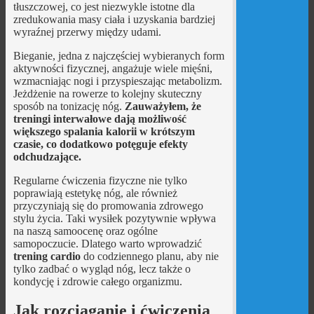
tłuszczowej, co jest niezwykle istotne dla
zredukowania masy ciała i uzyskania bardziej
wyraźnej przerwy między udami.
Bieganie, jedna z najczęściej wybieranych form
aktywności fizycznej, angażuje wiele mięśni,
wzmacniając nogi i przyspieszając metabolizm.
Jeżdżenie na rowerze to kolejny skuteczny
sposób na tonizację nóg.
Zauważyłem, że
treningi interwałowe dają możliwość
większego spalania kalorii w krótszym
czasie, co dodatkowo potęguje efekty
odchudzające.
Regularne ćwiczenia fizyczne nie tylko
poprawiają estetykę nóg, ale również
przyczyniają się do promowania zdrowego
stylu życia. Taki wysiłek pozytywnie wpływa
na naszą samoocenę oraz ogólne
samopoczucie. Dlatego warto wprowadzić
trening cardio
do codziennego planu, aby nie
tylko zadbać o wygląd nóg, lecz także o
kondycję i zdrowie całego organizmu.
Jak rozciąganie i ćwiczenia