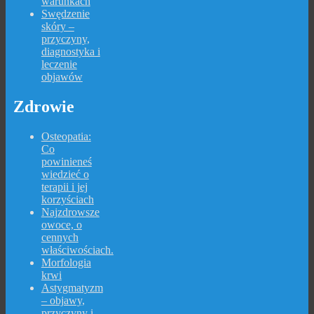
warunkach
Swędzenie
skóry –
przyczyny,
diagnostyka i
leczenie
objawów
Zdrowie
Osteopatia:
Co
powinieneś
wiedzieć o
terapii i jej
korzyściach
Najzdrowsze
owoce, o
cennych
właściwościach.
Morfologia
krwi
Astygmatyzm
– objawy,
przyczyny i