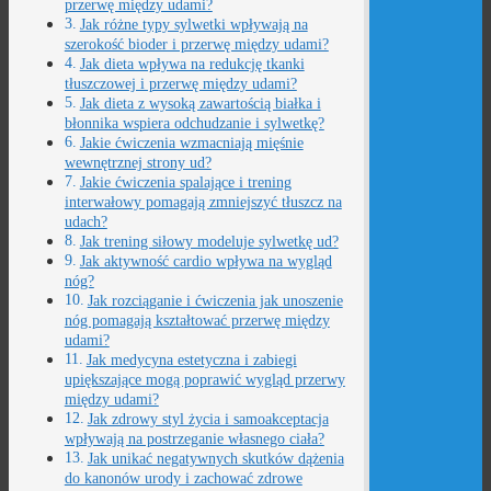
przerwę między udami?
Jak różne typy sylwetki wpływają na
szerokość bioder i przerwę między udami?
Jak dieta wpływa na redukcję tkanki
tłuszczowej i przerwę między udami?
Jak dieta z wysoką zawartością białka i
błonnika wspiera odchudzanie i sylwetkę?
Jakie ćwiczenia wzmacniają mięśnie
wewnętrznej strony ud?
Jakie ćwiczenia spalające i trening
interwałowy pomagają zmniejszyć tłuszcz na
udach?
Jak trening siłowy modeluje sylwetkę ud?
Jak aktywność cardio wpływa na wygląd
nóg?
Jak rozciąganie i ćwiczenia jak unoszenie
nóg pomagają kształtować przerwę między
udami?
Jak medycyna estetyczna i zabiegi
upiększające mogą poprawić wygląd przerwy
między udami?
Jak zdrowy styl życia i samoakceptacja
wpływają na postrzeganie własnego ciała?
Jak unikać negatywnych skutków dążenia
do kanonów urody i zachować zdrowe