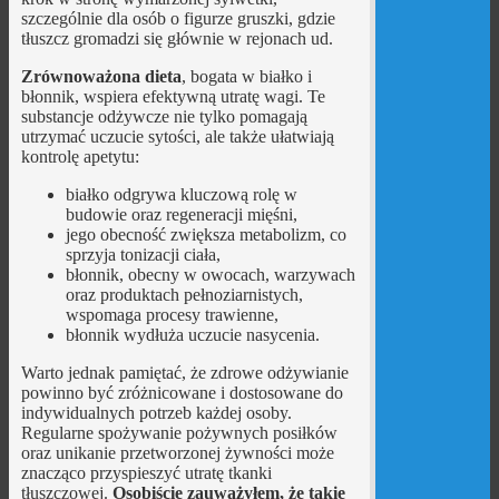
szczególnie dla osób o figurze gruszki, gdzie
tłuszcz gromadzi się głównie w rejonach ud.
Zrównoważona dieta
, bogata w białko i
błonnik, wspiera efektywną utratę wagi. Te
substancje odżywcze nie tylko pomagają
utrzymać uczucie sytości, ale także ułatwiają
kontrolę apetytu:
białko odgrywa kluczową rolę w
budowie oraz regeneracji mięśni,
jego obecność zwiększa metabolizm, co
sprzyja tonizacji ciała,
błonnik, obecny w owocach, warzywach
oraz produktach pełnoziarnistych,
wspomaga procesy trawienne,
błonnik wydłuża uczucie nasycenia.
Warto jednak pamiętać, że zdrowe odżywianie
powinno być zróżnicowane i dostosowane do
indywidualnych potrzeb każdej osoby.
Regularne spożywanie pożywnych posiłków
oraz unikanie przetworzonej żywności może
znacząco przyspieszyć utratę tkanki
tłuszczowej.
Osobiście zauważyłem, że takie