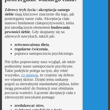
Zdrowy tryb życia
i
akceptacja samego
siebie
mają kluczowe znaczenie dla tego, jak
postrzegamy nasze ciała. Akceptacja ciała
stanowi fundament ciałopozytywności, która
jest nieodłącznym elementem
budowania
pewności siebie
. Gdy skupiamy się na
zdrowych nawykach, takich jak:
zrównoważona dieta
,
regularne ćwiczenia
,
poprawa samopoczucia psychicznego.
Nie tylko poprawiamy nasz wygląd, ale także
podnosimy nasze samopoczucie psychiczne.
Takie podejście polega na tym, aby robić
wszystko,
co sprawia
, że czujemy się dobrze
we własnej skórze. Dzięki temu unikamy
pogoń za nierealnymi standardami piękna, które
mogą prowadzić do frustracji oraz obniżania
poczucia wartości. Łączenie akceptacji ciała z
zdrowszymi nawykami pomaga:
zredukować stres
,
zwiększyć satysfakcję z życia
.