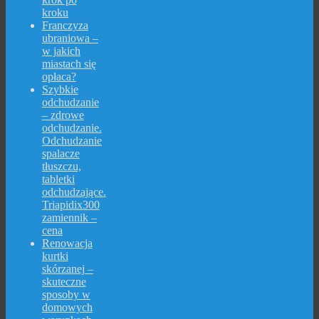
kroku
Franczyza
ubraniowa –
w jakich
miastach się
opłaca?
Szybkie
odchudzanie
– zdrowe
odchudzanie.
Odchudzanie
spalacze
tłuszczu,
tabletki
odchudzające.
Triapidix300
zamiennik –
cena
Renowacja
kurtki
skórzanej –
skuteczne
sposoby w
domowych