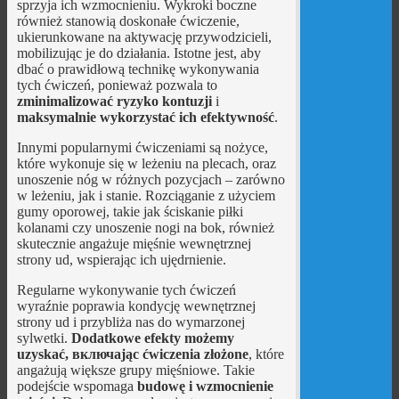
sprzyja ich wzmocnieniu. Wykroki boczne
również stanowią doskonałe ćwiczenie,
ukierunkowane na aktywację przywodzicieli,
mobilizując je do działania. Istotne jest, aby
dbać o prawidłową technikę wykonywania
tych ćwiczeń, ponieważ pozwala to
zminimalizować ryzyko kontuzji
i
maksymalnie wykorzystać ich efektywność
.
Innymi popularnymi ćwiczeniami są nożyce,
które wykonuje się w leżeniu na plecach, oraz
unoszenie nóg w różnych pozycjach – zarówno
w leżeniu, jak i stanie. Rozciąganie z użyciem
gumy oporowej, takie jak ściskanie piłki
kolanami czy unoszenie nogi na bok, również
skutecznie angażuje mięśnie wewnętrznej
strony ud, wspierając ich ujędrnienie.
Regularne wykonywanie tych ćwiczeń
wyraźnie poprawia kondycję wewnętrznej
strony ud i przybliża nas do wymarzonej
sylwetki.
Dodatkowe efekty możemy
uzyskać, включając ćwiczenia złożone
, które
angażują większe grupy mięśniowe. Takie
podejście wspomaga
budowę i wzmocnienie