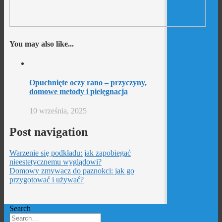
You may also like...
Opuchnięte oczy rano – przyczyny,
domowe metody i pielęgnacja
10 września, 2025
Post navigation
Warzenie się podkładu: jak zapobiegać
nieestetycznemu wyglądowi?
Domowy zmywacz do paznokci: jak go
przygotować i używać?
Search