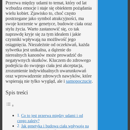
Przerwa między udami to temat, który od lat
wzbudza emocje i staje się obiektem pożądania
wielu kobiet. Zjawisko to, choć często
postrzegane jako symbol atrakcyjności, ma
swoje korzenie w genetyce, budowie ciała oraz
stylu życia. Warto zastanowić się, co tak
naprawdę kryje się za tym idealem i jakie
czynniki wpływają na możliwość jego
osiągnięcia. Niezależnie od oczekiwań, każda
sylwetka jest unikalna, a dążenie do
nierealnych kanonów może prowadzić do
negatywnych skutków. Kluczem do zdrowego
podejścia do swojego ciała jest akceptacja,
zrozumienie indywidualnych uwarunkowań
oraz wprowadzenie zdrowych nawyków, które
wspierają nie tylko wygląd, ale i
samopoczucie
.
Spis treści
Co to jest przerwa między udami i od
czego zależy?
Jak genetyka i budowa ciała wpływają na