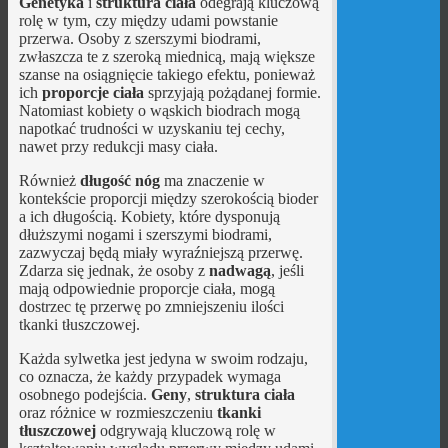
Genetyka
i
struktura ciała
odegrają kluczową
rolę w tym, czy między udami powstanie
przerwa. Osoby z szerszymi biodrami,
zwłaszcza te z szeroką miednicą, mają większe
szanse na osiągnięcie takiego efektu, ponieważ
ich
proporcje ciała
sprzyjają pożądanej formie.
Natomiast kobiety o wąskich biodrach mogą
napotkać trudności w uzyskaniu tej cechy,
nawet przy redukcji masy ciała.
Również
długość nóg
ma znaczenie w
kontekście proporcji między szerokością bioder
a ich długością. Kobiety, które dysponują
dłuższymi nogami i szerszymi biodrami,
zazwyczaj będą miały wyraźniejszą przerwę.
Zdarza się jednak, że osoby z
nadwagą
, jeśli
mają odpowiednie proporcje ciała, mogą
dostrzec tę przerwę po zmniejszeniu ilości
tkanki tłuszczowej.
Każda sylwetka jest jedyna w swoim rodzaju,
co oznacza, że każdy przypadek wymaga
osobnego podejścia.
Geny
,
struktura ciała
oraz różnice w rozmieszczeniu
tkanki
tłuszczowej
odgrywają kluczową rolę w