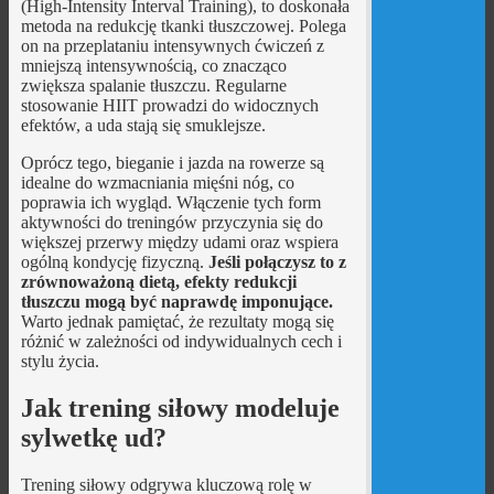
(High-Intensity Interval Training), to doskonała
metoda na redukcję tkanki tłuszczowej. Polega
on na przeplataniu intensywnych ćwiczeń z
mniejszą intensywnością, co znacząco
zwiększa spalanie tłuszczu. Regularne
stosowanie HIIT prowadzi do widocznych
efektów, a uda stają się smuklejsze.
Oprócz tego, bieganie i jazda na rowerze są
idealne do wzmacniania mięśni nóg, co
poprawia ich wygląd. Włączenie tych form
aktywności do treningów przyczynia się do
większej przerwy między udami oraz wspiera
ogólną kondycję fizyczną.
Jeśli połączysz to z
zrównoważoną dietą, efekty redukcji
tłuszczu mogą być naprawdę imponujące.
Warto jednak pamiętać, że rezultaty mogą się
różnić w zależności od indywidualnych cech i
stylu życia.
Jak trening siłowy modeluje
sylwetkę ud?
Trening siłowy odgrywa kluczową rolę w