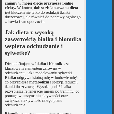
zmiany w mojej diecie przynoszą realne
efekty.
W końcu,
dobra zbilansowana dieta
jest kluczem nie tylko do redukcji tkanki
tłuszczowej, ale również do poprawy ogólnego
zdrowia i samopoczucia.
Jak dieta z wysoką
zawartością białka i błonnika
wspiera odchudzanie i
sylwetkę?
Dieta obfitująca w
białko
i
błonnik
jest
kluczowym elementem zarówno w
odchudzaniu, jak i modelowaniu sylwetki.
Białko
odgrywa istotną rolę w budowie mięśni,
co przyspiesza
metabolizm
i sprzyja redukcji
tkanki tłuszczowej. Wysoka podaż białka
przyspiesza regenerację mięśni po treningu, co
pomaga w utrzymaniu aktywności oraz
zwiększa efektywność całego planu
odchudzania.
Błonnik
ma pozytywny wpływ na proces