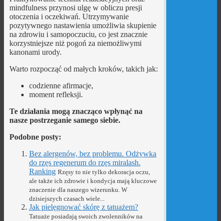
mindfulness przynosi ulgę w obliczu presji
otoczenia i oczekiwań. Utrzymywanie
pozytywnego nastawienia umożliwia skupienie
na zdrowiu i samopoczuciu, co jest znacznie
korzystniejsze niż pogoń za niemożliwymi
kanonami urody.
Warto rozpocząć od małych kroków, takich jak:
codzienne afirmacje,
moment refleksji.
Te działania mogą znacząco wpłynąć na
nasze postrzeganie samego siebie.
Podobne posty:
Bez alergenów, bez problemu. Odżywka
do rzęs regenerum do rzęs miralash.
Ranking
Rzęsy to nie tylko dekoracja oczu,
ale także ich zdrowie i kondycja mają kluczowe
znaczenie dla naszego wizerunku. W
dzisiejszych czasach wiele...
Jak pielęgnować skórę z tatuażem?
Tatuaże posiadają swoich zwolenników na