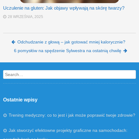
Uczulenie na gluten: Jak objawy wpływają na skórę twarzy?
28 WRZEŚNIA, 2025
Post navigation
Odchudzanie z głową – jak gotować mniej kalorycznie?
6 pomysłów na spędzenie Sylwestra na ostatnią chwilę
Search
Ostatnie wpisy
Trening medyczny: co to jest i jak może poprawić twoje zdrowie?
Jak stworzyć efektowne projekty graficzne na samochodach: