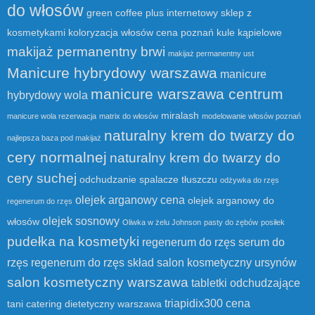
do włosów
green coffee plus
internetowy sklep z
kosmetykami
koloryzacja włosów cena poznań
kule kąpielowe
makijaż permanentny brwi
makijaż permanentny ust
Manicure hybrydowy warszawa
manicure
manicure warszawa centrum
hybrydowy wola
miralash
manicure wola rezerwacja
matrix do włosów
modelowanie włosów poznań
naturalny krem do twarzy do
najlepsza baza pod makijaż
cery normalnej
naturalny krem do twarzy do
cery suchej
odchudzanie spalacze tłuszczu
odżywka do rzęs
olejek arganowy cena
olejek arganowy do
regenerum do rzęs
olejek sosnowy
włosów
Oliwka w żelu Johnson
pasty do zębów
posiłek
pudełka na kosmetyki
regenerum do rzęs serum do
rzęs
regenerum do rzęs skład
salon kosmetyczny ursynów
salon kosmetyczny warszawa
tabletki odchudzające
triapidix300 cena
tani catering dietetyczny warszawa