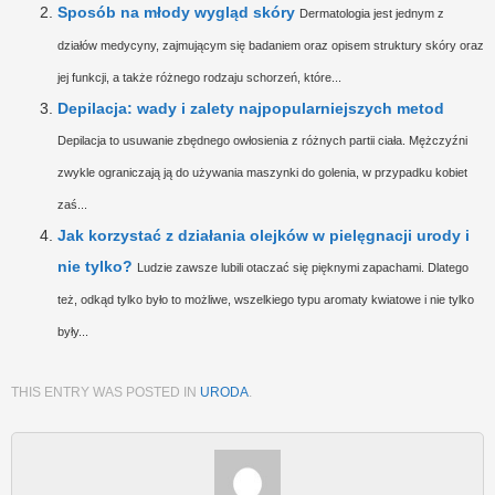
Sposób na młody wygląd skóry
Dermatologia jest jednym z
działów medycyny, zajmującym się badaniem oraz opisem struktury skóry oraz
jej funkcji, a także różnego rodzaju schorzeń, które...
Depilacja: wady i zalety najpopularniejszych metod
Depilacja to usuwanie zbędnego owłosienia z różnych partii ciała. Mężczyźni
zwykle ograniczają ją do używania maszynki do golenia, w przypadku kobiet
zaś...
Jak korzystać z działania olejków w pielęgnacji urody i
nie tylko?
Ludzie zawsze lubili otaczać się pięknymi zapachami. Dlatego
też, odkąd tylko było to możliwe, wszelkiego typu aromaty kwiatowe i nie tylko
były...
THIS ENTRY WAS POSTED IN
URODA
.