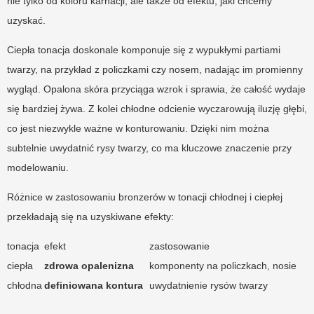
nie tylko od koloru karnacji, ale także od efektu, jaki chcemy
uzyskać.
Ciepła tonacja doskonale komponuje się z wypukłymi partiami
twarzy, na przykład z policzkami czy nosem, nadając im promienny
wygląd. Opalona skóra przyciąga wzrok i sprawia, że całość wydaje
się bardziej żywa. Z kolei chłodne odcienie wyczarowują iluzję głębi,
co jest niezwykle ważne w konturowaniu. Dzięki nim można
subtelnie uwydatnić rysy twarzy, co ma kluczowe znaczenie przy
modelowaniu.
Różnice w zastosowaniu bronzerów w tonacji chłodnej i ciepłej
przekładają się na uzyskiwane efekty:
tonacja
efekt
zastosowanie
ciepła
zdrowa opalenizna
komponenty na policzkach, nosie
chłodna
definiowana kontura
uwydatnienie rysów twarzy