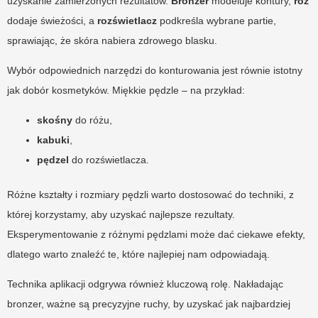
uzyskanie zamierzonych rezultatów.
Bronzer
modeluje kontury,
róż
dodaje świeżości, a
rozświetlacz
podkreśla wybrane partie,
sprawiając, że skóra nabiera zdrowego blasku.
Wybór odpowiednich narzędzi do konturowania jest równie istotny
jak dobór kosmetyków. Miękkie pędzle – na przykład:
skośny
do różu,
kabuki
,
pędzel
do rozświetlacza.
Różne kształty i rozmiary pędzli warto dostosować do techniki, z
której korzystamy, aby uzyskać najlepsze rezultaty.
Eksperymentowanie z różnymi pędzlami może dać ciekawe efekty,
dlatego warto znaleźć te, które najlepiej nam odpowiadają.
Technika aplikacji odgrywa również kluczową rolę. Nakładając
bronzer, ważne są precyzyjne ruchy, by uzyskać jak najbardziej