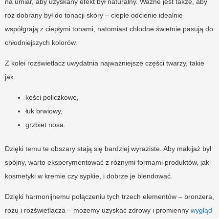
na umiar, aby uzyskany efekt był naturalny. Ważne jest także, aby
róż dobrany był do tonacji skóry – ciepłe odcienie idealnie
współgrają z ciepłymi tonami, natomiast chłodne świetnie pasują do
chłodniejszych kolorów.
Z kolei rozświetlacz uwydatnia najważniejsze części twarzy, takie
jak:
kości policzkowe,
łuk brwiowy,
grzbiet nosa.
Dzięki temu te obszary stają się bardziej wyraziste. Aby makijaż był
spójny, warto eksperymentować z różnymi formami produktów, jak
kosmetyki w kremie czy sypkie, i dobrze je blendować.
Dzięki harmonijnemu połączeniu tych trzech elementów – bronzera,
różu i rozświetlacza – możemy uzyskać zdrowy i promienny
wygląd