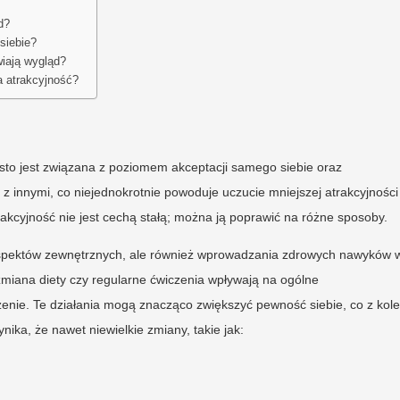
d?
siebie?
iają wygląd?
a atrakcyjność?
ęsto jest związana z poziomem akceptacji samego siebie oraz
z innymi, co niejednokrotnie powoduje uczucie mniejszej atrakcyjności
rakcyjność nie jest cechą stałą; można ją poprawić na różne sposoby.
 aspektów zewnętrznych, ale również wprowadzania zdrowych nawyków 
miana diety czy regularne ćwiczenia wpływają na ogólne
nie. Te działania mogą znacząco zwiększyć pewność siebie, co z kole
ka, że nawet niewielkie zmiany, takie jak: