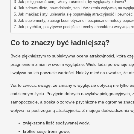
Jak pielęgnować cerę, włosy i uśmiech, by wyglądały zdrowo?
Jak zdrowa dieta, nawadnianie, sen i ćwiczenia wpływają na wyglą
Jak makijaż i styl ubierania się poprawiają atrakcyjność i pewność 
Jak suplementy, zabiegi kosmetyczne i bezpieczne metody popraw
Jak psychika, pozytywne podejście i cechy charakteru wpływają n
Co to znaczy być ładniejszą?
Bycie piękniejszym to subiektywna ocena atrakcyjności, która cz
pragnieniem zmian w swoim wyglądzie. Wielu ludzi porównuje się 
i wpływa na ich poczucie wartości. Należy mieć na uwadze, że at
Warto zwrócić uwagę, że zmiany w wyglądzie dotyczą nie tylko
codziennym życiu. Przyjęcie dobrych nawyków pielęgnacyjnych, z
samopoczucie, a troska o zdrowie psychiczne ma ogromne znacze
wpływa na postrzeganą atrakcyjność. Z mojego doświadczenia wyni
zwiększona ilość spożywanej wody,
krótkie sesje treningowe,