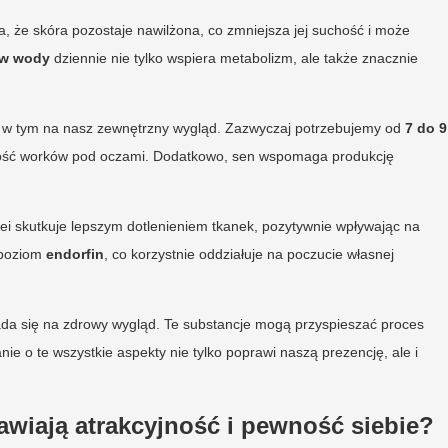
a, że skóra pozostaje nawilżona, co zmniejsza jej suchość i może
rów wody
dziennie nie tylko wspiera metabolizm, ale także znacznie
a, w tym na nasz zewnętrzny wygląd. Zazwyczaj potrzebujemy od
7 do 9
ność worków pod oczami. Dodatkowo, sen wspomaga produkcję
lei skutkuje lepszym dotlenieniem tkanek, pozytywnie wpływając na
 poziom
endorfin
, co korzystnie oddziałuje na poczucie własnej
kłada się na zdrowy wygląd. Te substancje mogą przyspieszać proces
ie o te wszystkie aspekty nie tylko poprawi naszą prezencję, ale i
rawiają atrakcyjność i pewność siebie?