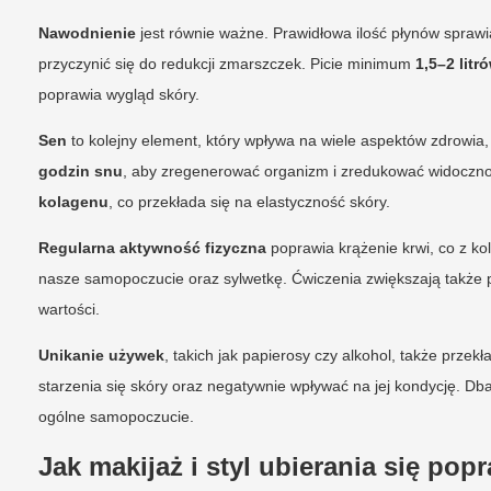
Nawodnienie
jest równie ważne. Prawidłowa ilość płynów sprawi
przyczynić się do redukcji zmarszczek. Picie minimum
1,5–2 lit
poprawia wygląd skóry.
Sen
to kolejny element, który wpływa na wiele aspektów zdrowi
godzin snu
, aby zregenerować organizm i zredukować widocz
kolagenu
, co przekłada się na elastyczność skóry.
Regularna aktywność fizyczna
poprawia krążenie krwi, co z ko
nasze samopoczucie oraz sylwetkę. Ćwiczenia zwiększają także
wartości.
Unikanie używek
, takich jak papierosy czy alkohol, także prze
starzenia się skóry oraz negatywnie wpływać na jej kondycję. Dban
ogólne samopoczucie.
Jak makijaż i styl ubierania się pop