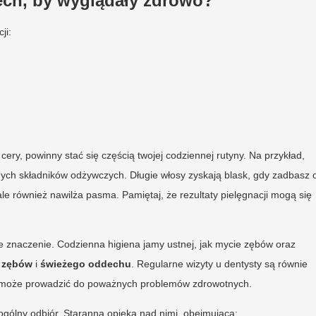
ech, by wyglądały zdrowo?
ji:
cery, powinny stać się częścią twojej codziennej rutyny. Na przykład,
nych składników odżywczych. Długie włosy zyskają blask, gdy zadbasz 
 ale również nawilża pasma. Pamiętaj, że rezultaty pielęgnacji mogą się
 znaczenie. Codzienna higiena jamy ustnej, jak mycie zębów oraz
h zębów
i
świeżego oddechu
. Regularne wizyty u dentysty są równie
nie może prowadzić do poważnych problemów zdrowotnych.
 ogólny odbiór. Staranna opieka nad nimi, obejmująca: