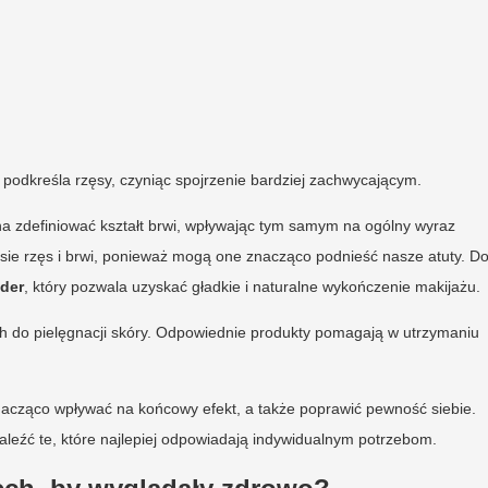
podkreśla rzęsy, czyniąc spojrzenie bardziej zachwycającym.
na zdefiniować kształt brwi, wpływając tym samym na ogólny wyraz
esie rzęs i brwi, ponieważ mogą one znacząco podnieść nasze atuty. D
der
, który pozwala uzyskać gładkie i naturalne wykończenie makijażu.
h do pielęgnacji skóry. Odpowiednie produkty pomagają w utrzymaniu
znacząco wpływać na końcowy efekt, a także poprawić pewność siebie.
leźć te, które najlepiej odpowiadają indywidualnym potrzebom.