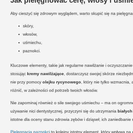
Jak pielęgnować cerę, włosy i uśmi
Aby cieszyć się zdrowym wyglądem, warto skupić się na pielęgnac
skóry,
włosów,
uśmiechu,
paznokci.
Kluczowe elementy, takie jak regularne nawilżanie i oczyszczanie 
stosując
kremy nawilżające
, dostarczysz swojej skórze niezbęd
nie przy pomocy
olejku rycynowego
, który nie tylko wzmacnia,
różnić, w zależności od potrzeb twoich włosów.
Nie zapominaj również o sile swojego uśmiechu – ma on ogromne
używanie nici dentystycznej, przyczyni się do utrzymania
białyc
istotne dla oceny stanu zdrowia zębów i dziąseł; ich zaniedba
Pielęgnacja paznokci
to kolejny istotny element, który wpływa na