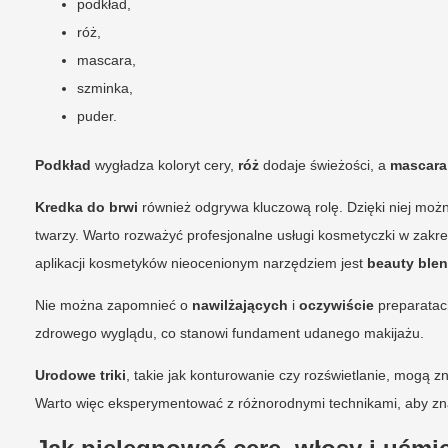
podkład,
róż,
mascara,
szminka,
puder.
Podkład
wygładza koloryt cery,
róż
dodaje świeżości, a
mascara
Kredka do brwi
również odgrywa kluczową rolę. Dzięki niej moż
twarzy. Warto rozważyć profesjonalne usługi kosmetyczki w zakr
aplikacji kosmetyków nieocenionym narzędziem jest
beauty blen
Nie można zapomnieć o
nawilżających
i
oczywiście
preparatac
zdrowego wyglądu, co stanowi fundament udanego makijażu.
Urodowe triki
, takie jak konturowanie czy rozświetlanie, mogą 
Warto więc eksperymentować z różnorodnymi technikami, aby zna