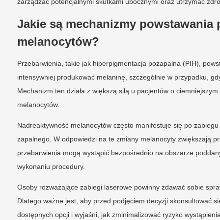
zarządzać potencjalnymi skutkami ubocznymi oraz utrzymać zdro
Jakie są mechanizmy powstawania p
melanocytów?
Przebarwienia, takie jak hiperpigmentacja pozapalna (PIH), pows
intensywniej produkować melaninę, szczególnie w przypadku, gdy
Mechanizm ten działa z większą siłą u pacjentów o ciemniejszym 
melanocytów.
Nadreaktywność melanocytów często manifestuje się po zabiegu 
zapalnego. W odpowiedzi na te zmiany melanocyty zwiększają pro
przebarwienia mogą wystąpić bezpośrednio na obszarze poddanym
wykonaniu procedury.
Osoby rozważające zabiegi laserowe powinny zdawać sobie spra
Dlatego ważne jest, aby przed podjęciem decyzji skonsultować s
dostępnych opcji i wyjaśni, jak zminimalizować ryzyko wystąpien