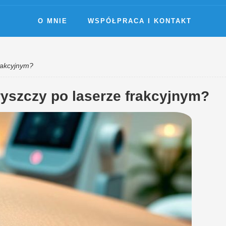
O MNIE
WSPÓŁPRACA I KONTAKT
rakcyjnym?
ryszczy po laserze frakcyjnym?