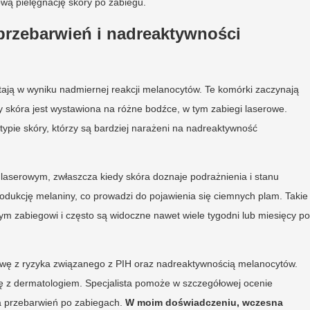
wą pielęgnację skóry po zabiegu.
rzebarwień i nadreaktywności
tają w wyniku nadmiernej reakcji melanocytów. Te komórki zaczynają
 skóra jest wystawiona na różne bodźce, w tym zabiegi laserowe.
typie skóry, którzy są bardziej narażeni na nadreaktywność
laserowym, zwłaszcza kiedy skóra doznaje podrażnienia i stanu
dukcję melaniny, co prowadzi do pojawienia się ciemnych plam. Takie
 zabiegowi i często są widoczne nawet wiele tygodni lub miesięcy po
wę z ryzyka związanego z PIH oraz nadreaktywnością melanocytów.
ię z dermatologiem. Specjalista pomoże w szczegółowej ocenie
ia przebarwień po zabiegach.
W moim doświadczeniu, wczesna