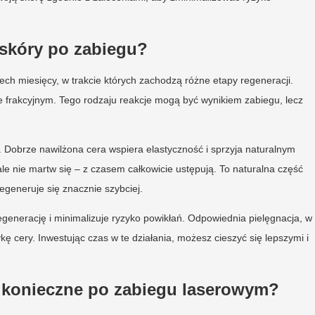
 skóry po zabiegu?
ech miesięcy, w trakcie których zachodzą różne etapy regeneracji.
e frakcyjnym. Tego rodzaju reakcje mogą być wynikiem zabiegu, lecz
y. Dobrze nawilżona cera wspiera elastyczność i sprzyja naturalnym
 nie martw się – z czasem całkowicie ustępują. To naturalna część
regeneruje się znacznie szybciej.
generację i minimalizuje ryzyko powikłań. Odpowiednia pielęgnacja, w
ę cery. Inwestując czas w te działania, możesz cieszyć się lepszymi i
ą konieczne po zabiegu laserowym?