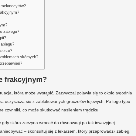
i melanocytów?
frakcyjnym?
wym?
po zabiegu?
pii?
zabiegu?
aserze?
 problemach skórnych?
 przebarwień?
ze frakcyjnym?
acja, która może wystąpić. Zazwyczaj pojawia się to około tygodnia
óra oczyszcza się z zablokowanych gruczołów łojowych. Po tego typu
ne czynniki, co może skutkować nasileniem trądziku.
e gdy skóra zaczyna wracać do równowagi po tak inwazyjnej
zaniedbywać – skonsultuj się z lekarzem, który przeprowadził zabieg.