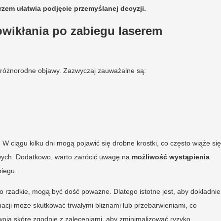
em ułatwia podjęcie przemyślanej decyzji.
owikłania po zabiegu laserem
 różnorodne objawy. Zazwyczaj zauważalne są:
. W ciągu kilku dni mogą pojawić się drobne krostki, co często wiąże się
wych. Dodatkowo, warto zwrócić uwagę na
możliwość wystąpienia
biegu.
 rzadkie, mogą być dość poważne. Dlatego istotne jest, aby dokładnie
acji może skutkować trwałymi bliznami lub przebarwieniami, co
woją skórę zgodnie z zaleceniami, aby zminimalizować ryzyko