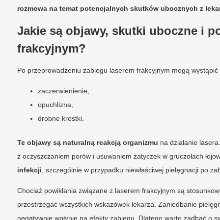
rozmowa na temat potencjalnych skutków ubocznych z lekarz
Jakie są objawy, skutki uboczne i p
frakcyjnym?
Po przeprowadzeniu zabiegu laserem frakcyjnym mogą wystąpić
zaczerwienienie,
opuchlizna,
drobne krostki.
Te objawy są naturalną reakcją organizmu
na działanie lasera
z oczyszczaniem porów i usuwaniem zatyczek w gruczołach łojo
infekcji
, szczególnie w przypadku niewłaściwej pielęgnacji po za
Chociaż powikłania związane z laserem frakcyjnym są stosunkowo
przestrzegać wszystkich wskazówek lekarza. Zaniedbanie pielęgn
negatywnie wpłynie na efekty zabiegu. Dlatego warto zadbać o s