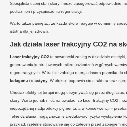
Specjalista oceni stan skóry i może zasugerować odpowiednie mo
podrażnień i przyspieszeniu regeneracji.
Warto także pamiętać, że każda skóra reaguje w odmienny sposób
istotna dla jej zdrowia.
Jak działa laser frakcyjny CO2 na s
Laser frakcyjny CO2
to nowatorski zabieg w dziedzinie estetyki
generowaniu kontrolowanych mikro uszkodzeń w górnych warstw
regeneracyjnych. W trakcie zabiegu energia lasera przenika do 
kolagenu
i
elastyny
. W efekcie poprawia się struktura oraz sprę
Chociaż efekty tej terapii mogą utrzymywać się przez długi czas,
skóry. Warto jednak mieć na uwadze, że laser frakcyjny CO2 m
niepożądanej nadprodukcji pigmentu, a w konsekwencji – przebar
Takie działania mogą znacznie zredukować ryzyko wystąpienia ko
przykład, rzetelne stosowanie się do zaleceń przed zabiegiem mo