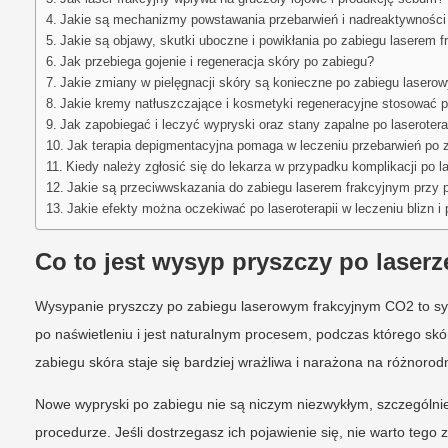
Jakie są mechanizmy powstawania przebarwień i nadreaktywnośc
Jakie są objawy, skutki uboczne i powikłania po zabiegu laserem 
Jak przebiega gojenie i regeneracja skóry po zabiegu?
Jakie zmiany w pielęgnacji skóry są konieczne po zabiegu lasero
Jakie kremy natłuszczające i kosmetyki regeneracyjne stosować 
Jak zapobiegać i leczyć wypryski oraz stany zapalne po laserotera
Jak terapia depigmentacyjna pomaga w leczeniu przebarwień po 
Kiedy należy zgłosić się do lekarza w przypadku komplikacji po l
Jakie są przeciwwskazania do zabiegu laserem frakcyjnym przy
Jakie efekty można oczekiwać po laseroterapii w leczeniu blizn i
Co to jest wysyp pryszczy po laser
Wysypanie pryszczy po zabiegu laserowym frakcyjnym CO2 to sytu
po naświetleniu i jest naturalnym procesem, podczas którego sk
zabiegu skóra staje się bardziej wrażliwa i narażona na różnorod
Nowe wypryski po zabiegu nie są niczym niezwykłym, szczególni
procedurze. Jeśli dostrzegasz ich pojawienie się, nie warto tego 