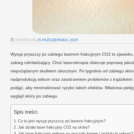
POSTED ON
25 PAŹDZIERNIKA, 2025
Wysyp pryszczy po zabiegu laserem frakcyjnym CO2 to zjawisko,
zabieg odmładzający. Choć laseroterapia obiecuje poprawę jakośc
niepożądanym skutkiem ubocznym. Po tygodniu od zabiegu skóra
nadprodukcją sebum oraz zaostrzeniem problemów z trądzikiem. Kl
podjąć, aby minimalizować ryzyko takich efektów. Właściwa pielę
wygląd skóry po zabiegu.
Spis treści
Co to jest wysyp pryszczy po laserze frakcyjnym?
Jak działa laser frakcyjny CO2 na skórę?
Jak laser frakcyjny wpływa na gruczoły łojowe i produkcję sebum?