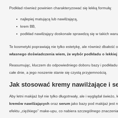
Podkład również powinien charakteryzować się lekką formułą:
najlepiej matującą lub nawilżającą,
krem BB,
podkład nawilżający doskonale sprawdzą się w takich war
Te kosmetyki poprawiają nie tylko estetykę, ale również dbałość 
własnego doświadczenia wiem, że wybór podkładu o lekkiej 
Reasumując, kluczem do odpowiedniego doboru bazy i podkładu na
całe dnie, a jego noszenie stanie się czystą przyjemnością.
Jak stosować kremy nawilżające i s
Aby letni makijaż był nie tylko długotrwały, ale i wyglądał świe
kremów nawilżających
oraz
serum
jako bazy pod makijaż jest n
efektu „ciężkiego” make-upu, co nabiera szczególnego znaczenia