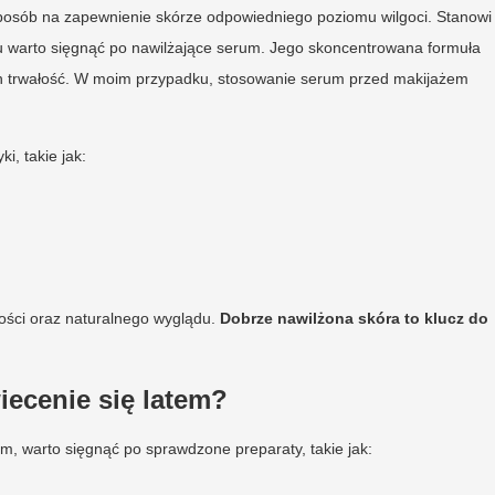
posób na zapewnienie skórze odpowiedniego poziomu wilgoci. Stanowi
u warto sięgnąć po nawilżające serum. Jego skoncentrowana formuła
ich trwałość. W moim przypadku, stosowanie serum przed makijażem
i, takie jak:
żości oraz naturalnego wyglądu.
Dobrze nawilżona skóra to klucz do
iecenie się latem?
em, warto sięgnąć po sprawdzone preparaty, takie jak: