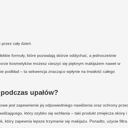
przez cały dzień.
lekkie formuły, które pozwalają skórze oddychać, a jednocześnie
m doborze kosmetyków możesz cieszyć się pięknym makijażem nawet w
nie podkład – ta sekwencja znacząco wpłynie na trwałość całego
u podczas upałów?
zowe jest zapewnienie jej odpowiedniego nawilżenia oraz ochrony prze
lżającego, który szybko się wchłania – taki produkt zmiękcza skórę i
, który zapewnia lepsze trzymanie się makijażu. Ponadto, użycie filtra