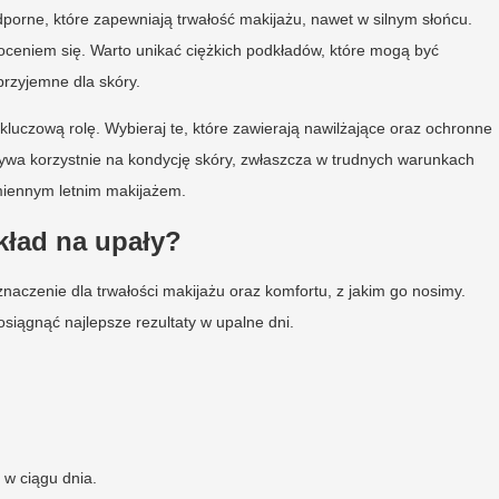
porne, które zapewniają trwałość makijażu, nawet w silnym słońcu.
poceniem się. Warto unikać ciężkich podkładów, które mogą być
 przyjemne dla skóry.
 kluczową rolę. Wybieraj te, które zawierają nawilżające oraz ochronne
wpływa korzystnie na kondycję skóry, zwłaszcza w trudnych warunkach
miennym letnim makijażem.
kład na upały?
aczenie dla trwałości makijażu oraz komfortu, z jakim go nosimy.
iągnąć najlepsze rezultaty w upalne dni.
 w ciągu dnia.