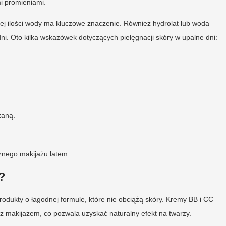
i promieniami.
ej ilości wody ma kluczowe znaczenie. Również hydrolat lub woda
i. Oto kilka wskazówek dotyczących pielęgnacji skóry w upalne dni:
zaną.
znego makijażu latem.
?
odukty o łagodnej formule, które nie obciążą skóry. Kremy BB i CC
 z makijażem, co pozwala uzyskać naturalny efekt na twarzy.