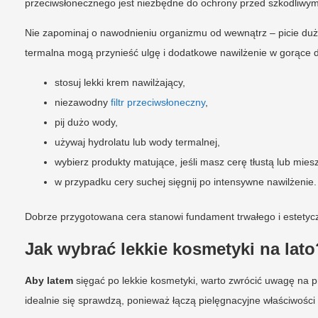
przeciwsłonecznego jest niezbędne do ochrony przed szkodliwym
Nie zapominaj o nawodnieniu organizmu od wewnątrz – picie duż
termalna mogą przynieść ulgę i dodatkowe nawilżenie w gorące dn
stosuj lekki krem nawilżający,
niezawodny
filtr przeciwsłoneczny
,
pij dużo wody,
używaj hydrolatu lub wody termalnej,
wybierz produkty matujące, jeśli masz cerę tłustą lub mies
w przypadku cery suchej sięgnij po intensywne nawilżenie.
Dobrze przygotowana cera stanowi fundament trwałego i estetyc
Jak wybrać lekkie kosmetyki na lato
Aby latem
sięgać po lekkie kosmetyki, warto zwrócić uwagę na pr
idealnie się sprawdzą, ponieważ łączą pielęgnacyjne właściwości