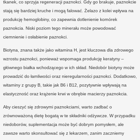
tkanek, co sprzyja regeneracji paznokci. Gdy go brakuje, paznokcie
stają się bardziej kruche i mogą falować. Żelazo z kolei wpływa na
produkcję hemoglobiny, co zapewnia dotlenienie komórek
paznokcia. Niski poziom tego minerału może powodować
ciemnienie i osłabienie paznokci.
Biotyna, znana także jako witamina H, jest kluczowa dla zdrowego
wzrostu paznokci, ponieważ wspomaga produkcję keratyny –
głównego białka wchodzącego w ich skład. Niedobór biotyny może
prowadzić do łamliwości oraz nieregularności paznokci. Dodatkowo,
witaminy z grupy B, takie jak B6 i B12, pozytywnie wpływają na
elastyczność oraz krążenie krwi w obrębie macierzy paznokcia.
Aby cieszyć się zdrowymi paznokciami, warto zadbać o
zrównoważoną dietę bogatą w te składniki odżywcze. W przypadku
niedoborów, suplementacja może być dobrym pomysłem, ale
zawsze warto skonsultować się z lekarzem, zanim zaczniemy