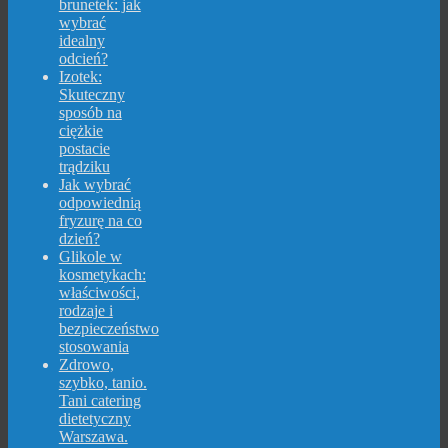
brunetek: jak
wybrać
idealny
odcień?
Izotek:
Skuteczny
sposób na
ciężkie
postacie
trądziku
Jak wybrać
odpowiednią
fryzurę na co
dzień?
Glikole w
kosmetykach:
właściwości,
rodzaje i
bezpieczeństwo
stosowania
Zdrowo,
szybko, tanio.
Tani catering
dietetyczny
Warszawa.