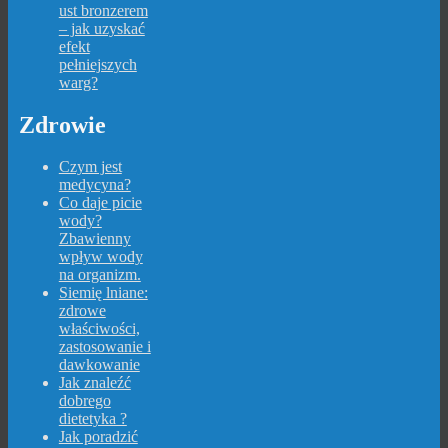
ust bronzerem
– jak uzyskać
efekt
pełniejszych
warg?
Zdrowie
Czym jest
medycyna?
Co daje picie
wody?
Zbawienny
wpływ wody
na organizm.
Siemię lniane:
zdrowe
właściwości,
zastosowanie i
dawkowanie
Jak znaleźć
dobrego
dietetyka ?
Jak poradzić