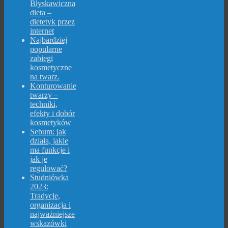
Błyskawiczna
dieta –
dietetyk przez
internet
Najbardziej
popularne
zabiegi
kosmetyczne
na twarz.
Konturowanie
twarzy –
techniki,
efekty i dobór
kosmetyków
Sebum: jak
działa, jakie
ma funkcje i
jak je
regulować?
Studniówka
2023:
Tradycje,
organizacja i
najważniejsze
wskazówki