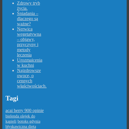
Zdrowy tryb
życia.
Śniadania –
dlaczego są
ważne?
Nerwica
wegetatywna
– objawy,
przyczyny i
metody
leczenia
Urozmaicenia
w kuchni
Najzdrowsze
owoce, o
cennych
właściwościach.
Tagi
acai berry 900 opinie
bielenda olejek do
kąpieli
botoks gdynia
błyskawiczna dieta