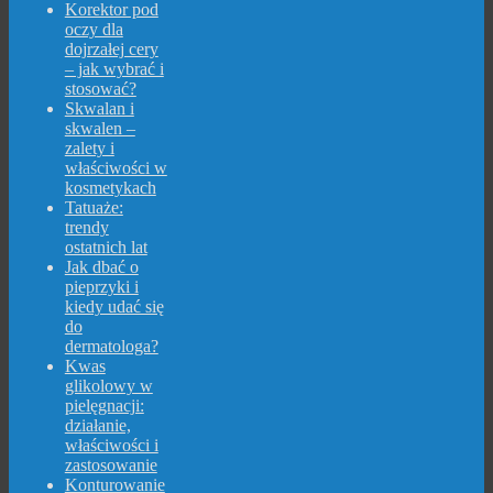
Korektor pod
oczy dla
dojrzałej cery
– jak wybrać i
stosować?
Skwalan i
skwalen –
zalety i
właściwości w
kosmetykach
Tatuaże:
trendy
ostatnich lat
Jak dbać o
pieprzyki i
kiedy udać się
do
dermatologa?
Kwas
glikolowy w
pielęgnacji:
działanie,
właściwości i
zastosowanie
Konturowanie