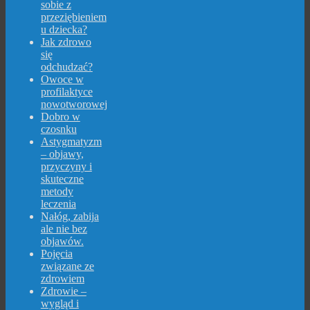
sobie z
przeziębieniem
u dziecka?
Jak zdrowo
się
odchudzać?
Owoce w
profilaktyce
nowotworowej
Dobro w
czosnku
Astygmatyzm
– objawy,
przyczyny i
skuteczne
metody
leczenia
Nałóg, zabija
ale nie bez
objawów.
Pojęcia
związane ze
zdrowiem
Zdrowie –
wygląd i