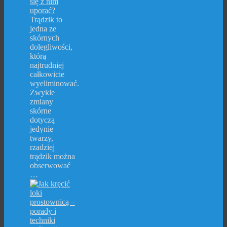
się z nim
uporać?
Trądzik to
jedna ze
skórnych
dolegliwości,
którą
najtrudniej
całkowicie
wyeliminować.
Zwykle
zmiany
skórne
dotyczą
jedynie
twarzy,
rzadziej
trądzik można
obserwować
…