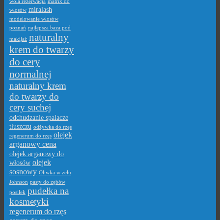
wola rezerwacja
matrix do
miralash
włosów
modelowanie włosów
poznań
najlepsza baza pod
naturalny
makijaż
krem do twarzy
do cery
normalnej
naturalny krem
do twarzy do
cery suchej
odchudzanie spalacze
tłuszczu
odżywka do rzęs
olejek
regenerum do rzęs
arganowy cena
olejek arganowy do
olejek
włosów
sosnowy
Oliwka w żelu
Johnson
pasty do zębów
pudełka na
posiłek
kosmetyki
regenerum do rzęs