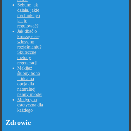
Sebum: jak
działa, jakie
ma funkcje i
jak je
regulować?
Jak dbać o
kruszące się
włosy po
rozjaśnianiu?
Skuteczne
metody
regeneracji
Makijaż
ślubny boho
– idealna
opcja dla
naturalnej
panny młodej
Medycyna
estetyczna dla
każdego
Zdrowie