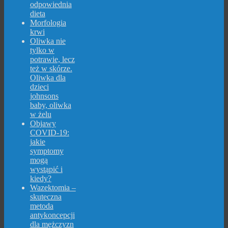
odpowiednia
dieta
Morfologia
krwi
Oliwka nie
tylko w
potrawie, lecz
też w skórze.
Oliwka dla
dzieci
johnsons
baby, oliwka
w żelu
Objawy
COVID-19:
jakie
symptomy
mogą
wystąpić i
kiedy?
Wazektomia –
skuteczna
metoda
antykoncepcji
dla mężczyzn