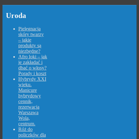
Uroda
Pielęgnacja
skóry twarzy
– jakie
produkty są
niezbędne?
Afro loki – jak
je zakładać i
dbać o włosy?
Porady i koszt
Hybrydy XXI
wieku.
Manicure
hybrydowy
cennik,
rezerwacja
Warszawa
Wola,
centrum.
Róż do
policzków dla