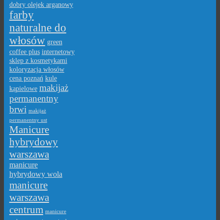
dobry olejek arganowy
farby
naturalne do
włosów
green
coffee plus
internetowy
sklep z kosmetykami
koloryzacja włosów
cena poznań
kule
makijaż
kąpielowe
permanentny
brwi
makijaż
permanentny ust
Manicure
hybrydowy
warszawa
manicure
hybrydowy wola
manicure
warszawa
centrum
manicure