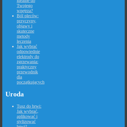
idealne do
Twojego
wnętrza?
Ból pleców:
przyczyny,
objawy i
skuteczne
metody
leczenia
Jak wybrać
odpowiednie
elektrody do
zgrzewania:
praktyczny
przewodnik
dla
początkujących
Uroda
Tusz do brwi:
Jak wybrać,
aplikować i
stylizować
brwi?