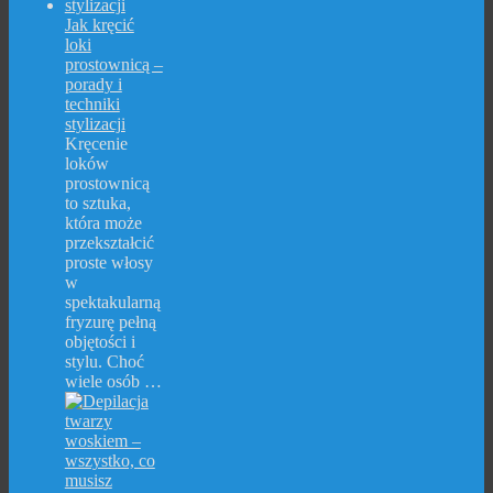
Jak kręcić
loki
prostownicą –
porady i
techniki
stylizacji
Kręcenie
loków
prostownicą
to sztuka,
która może
przekształcić
proste włosy
w
spektakularną
fryzurę pełną
objętości i
stylu. Choć
wiele osób …