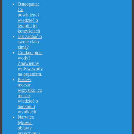
Osteopatia:
Co
powinieneś
wiedzieć o
terapii i jej
korzyściach
Jak zadbać o
swoje ciało
zimą?
Co daje picie
wody?
Zbawienny
wpływ wody
na organizm.
Posiew
moczu:
wszystko, co
musisz
wiedzieć o
badaniu i
wynikach
Nerwica
lękowa:
objawy,
przyczyny i