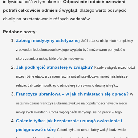
indywidualność w tym okresie.
Odpowiedni odcień czerwieni
potrafi całkowicie odmienić wygląd
, dlatego warto poświęcić
chwilę na przetestowanie różnych wariantów.
Podobne posty:
Zabiegi medycyny estetycznej
Jeśli zdarza ci się mieć kompleksy
z powodu niedoskonałości swojego wyglądu być może warto pomyśleć o
skorzystaniu z usług, jakie oferuje medycyna...
Jak podkręcić atmosferę w związku?
Każdy związek przechodzi
przez różne etapy, a czasem rutyna potrafi przytłoczyć nawet najsilniejsze
relacje. Jak zatem podkręcić atmosferę i przywrócić dawną iskrę?...
Franczyza ubraniowa – w jakich miastach się opłaca?
W
ostatnim czasie franczyza ubrania zyskuje na popularności nawet w nieco
mniejszych miastach. Coraz więcej osób decyduje się na pracę w tego...
Golenie tyłka: jak bezpiecznie usunąć owłosienie i
pielęgnować skórę
Golenie tyłka to temat, który wciąż budzi wiele