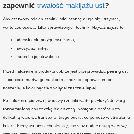
zapewnić
trwałość makijażu ust
?
Aby czerwony odcień szminki miał szansę długo się utrzymać,
warto zastosować kilka sprawdzonych technik. Najważniejsze to:
odpowiednio przygotować usta,
nałożyć szminkę,
zadbać o jej utrwalenie.
Przed nałożeniem produktu dobrze jest przeprowadzić peeling ust
– usunięcie martwego naskórka znacznie poprawi komfort
noszenia, a kolor będzie wyglądał znacznie lepiej.
Po nałożeniu pierwszej warstwy szminki warto przyłożyć do warg
rozwarstwioną chusteczkę higieniczną. Następnie oprósz usta
delikatną warstwą transparentnego pudru, co pomoże w utrwaleniu
koloru. Kiedy usuniesz chusteczkę, możesz dodać drugą warstwę
szminki, dzięki czemu barwa stanie się bardziej intensywna i