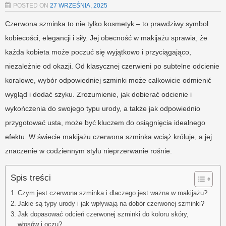
POSTED ON
27 WRZEŚNIA, 2025
Czerwona szminka to nie tylko kosmetyk – to prawdziwy symbol
kobiecości, elegancji i siły. Jej obecność w makijażu sprawia, że
każda kobieta może poczuć się wyjątkowo i przyciągająco,
niezależnie od okazji. Od klasycznej czerwieni po subtelne odcienie
koralowe, wybór odpowiedniej szminki może całkowicie odmienić
wygląd i dodać szyku. Zrozumienie, jak dobierać odcienie i
wykończenia do swojego typu urody, a także jak odpowiednio
przygotować usta, może być kluczem do osiągnięcia idealnego
efektu. W świecie makijażu czerwona szminka wciąż króluje, a jej
znaczenie w codziennym stylu nieprzerwanie rośnie.
Spis treści
Czym jest czerwona szminka i dlaczego jest ważna w makijażu?
Jakie są typy urody i jak wpływają na dobór czerwonej szminki?
Jak dopasować odcień czerwonej szminki do koloru skóry,
włosów i oczu?