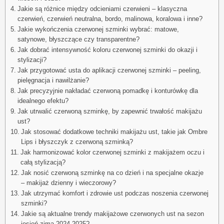
Jakie są różnice między odcieniami czerwieni – klasyczna
czerwień, czerwień neutralna, bordo, malinowa, koralowa i inne?
Jakie wykończenia czerwonej szminki wybrać: matowe,
satynowe, błyszczące czy transparentne?
Jak dobrać intensywność koloru czerwonej szminki do okazji i
stylizacji?
Jak przygotować usta do aplikacji czerwonej szminki – peeling,
pielęgnacja i nawilżanie?
Jak precyzyjnie nakładać czerwoną pomadkę i konturówkę dla
idealnego efektu?
Jak utrwalić czerwoną szminkę, by zapewnić trwałość makijażu
ust?
Jak stosować dodatkowe techniki makijażu ust, takie jak Ombre
Lips i błyszczyk z czerwoną szminką?
Jak harmonizować kolor czerwonej szminki z makijażem oczu i
całą stylizacją?
Jak nosić czerwoną szminkę na co dzień i na specjalne okazje
– makijaż dzienny i wieczorowy?
Jak utrzymać komfort i zdrowie ust podczas noszenia czerwonej
szminki?
Jakie są aktualne trendy makijażowe czerwonych ust na sezon
jesień-zima 2024-2025?