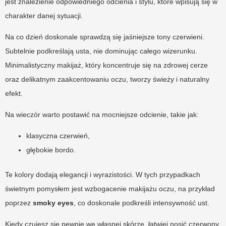
jest znalezienie odpowiedniego odcienia i stylu, które wpisują się w
charakter danej sytuacji.
Na co dzień doskonale sprawdzą się jaśniejsze tony czerwieni.
Subtelnie podkreślają usta, nie dominując całego wizerunku.
Minimalistyczny makijaż, który koncentruje się na zdrowej cerze
oraz delikatnym zaakcentowaniu oczu, tworzy świeży i naturalny
efekt.
Na wieczór warto postawić na mocniejsze odcienie, takie jak:
klasyczna czerwień,
głębokie bordo.
Te kolory dodają elegancji i wyrazistości. W tych przypadkach
świetnym pomysłem jest wzbogacenie makijażu oczu, na przykład
poprzez
smoky eyes
, co doskonale podkreśli intensywność ust.
Kiedy czujesz się pewnie we własnej skórze, łatwiej nosić czerwony