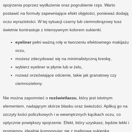
spojrzenia poprzez wydłużenie oraz pogrubienie rzęs. Warto
postawić na formuły zapewniające efekt objętości, ponieważ dodają
oczu wyrazistości. W tej sytuacji czarny lub ciemnobrązowy tusz
świetnie kontrastuje z intensywnym kolorem sukienki.
eyeliner
pełni ważną rolę w tworzeniu efektownego makijażu
oczu,
możesz zdecydować się na minimalistyczną kreskę,
wybierz eyeliner w płynie lub w żelu,
rozważ orzeźwiające odcienie, takie jak granatowy czy
ciemnozielony.
Nie można zapomnieć o
rozświetlaczu
, który jest istotnym
elementem, nadającym skórze blasku oraz świeżości. Aplikuj go na
szczyty kości policzkowych i w wewnętrznych kącikach oczu, co
optycznie powiększy spojrzenie. Efekt, który uzyskasz, będzie lekki i
promienny, idealnie komponując się z malinową sukienką.