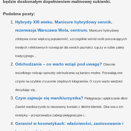
będzie doskonałym dopełnieniem malinowej sukienki.
Podobne posty:
Hybrydy XXI wieku. Manicure hybrydowy cennik,
rezerwacja Warszawa Wola, centrum.
Manicure hybrydowy
zdobywa coraz większą popularność, szczególnie wśród osób poszukujących
trwałych i efektownych rozwiązań dla swoich paznokci. Łączy w sobie zalety
tradycyjnego...
Odchudzanie – co warto wziąć pod uwagę?
Obecnie
wszelkiego rodzaju sposoby odchudzania są bardzo modne. Pozwalają one
często na szybkie zrzucenie zbędnych kilogramów. O czym warto wiedzieć
decydując się...
Czym zajmuje się manikiurzystka?
Pielęgnacja i upiększanie dłoni
Zawód manikiurzystki to nieustanny kontakt z dłońmi klientek. Dba ona o ich
estetykę – przeprowadza zabiegi pielęgnacyjne i...
Geraniol w kosmetykach: właściwości, zastosowanie i