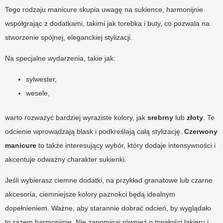
Tego rodzaju manicure skupia uwagę na sukience, harmonijnie
współgrając z dodatkami, takimi jak torebka i buty, co pozwala na
stworzenie spójnej, eleganckiej stylizacji.
Na specjalne wydarzenia, takie jak:
sylwester,
wesele,
warto rozważyć bardziej wyraziste kolory, jak
srebrny
lub
złoty
. Te
odcienie wprowadzają blask i podkreślają całą stylizację.
Czerwony
manicure
to także interesujący wybór, który dodaje intensywności i
akcentuje odważny charakter sukienki.
Jeśli wybierasz ciemne dodatki, na przykład granatowe lub czarne
akcesoria, ciemniejsze kolory paznokci będą idealnym
dopełnieniem. Ważne, aby starannie dobrać odcień, by wyglądało
to razem harmonijnie. Nie zapominaj również o trwałości lakieru i