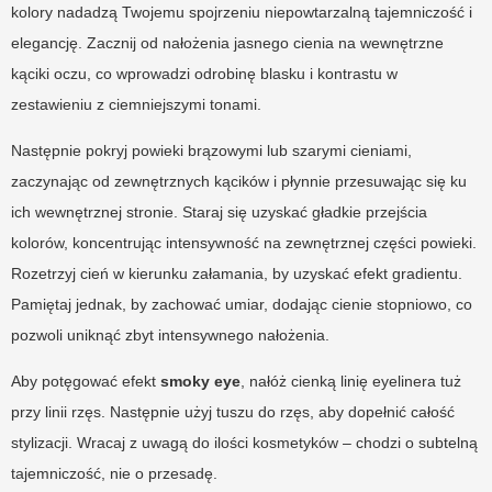
kolory nadadzą Twojemu spojrzeniu niepowtarzalną tajemniczość i
elegancję. Zacznij od nałożenia jasnego cienia na wewnętrzne
kąciki oczu, co wprowadzi odrobinę blasku i kontrastu w
zestawieniu z ciemniejszymi tonami.
Następnie pokryj powieki brązowymi lub szarymi cieniami,
zaczynając od zewnętrznych kącików i płynnie przesuwając się ku
ich wewnętrznej stronie. Staraj się uzyskać gładkie przejścia
kolorów, koncentrując intensywność na zewnętrznej części powieki.
Rozetrzyj cień w kierunku załamania, by uzyskać efekt gradientu.
Pamiętaj jednak, by zachować umiar, dodając cienie stopniowo, co
pozwoli uniknąć zbyt intensywnego nałożenia.
Aby potęgować efekt
smoky eye
, nałóż cienką linię eyelinera tuż
przy linii rzęs. Następnie użyj tuszu do rzęs, aby dopełnić całość
stylizacji. Wracaj z uwagą do ilości kosmetyków – chodzi o subtelną
tajemniczość, nie o przesadę.