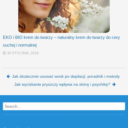
EKO i BIO krem do twarzy – naturalny krem do twarzy do cery
suchej i normalnej
30 STYCZNIA, 2018
Post navigation
Jak skutecznie usuwać wosk po depilacji: poradnik i metody
Jak wyciskanie pryszczy wpływa na skórę i psychikę?
Search