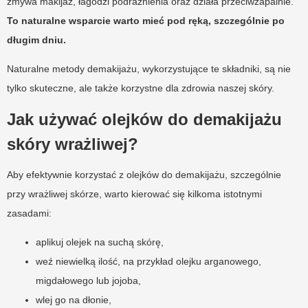
zmywa makijaż, łagodzi podrażnienia oraz działa przeciwzapalnie.
To naturalne wsparcie warto mieć pod ręką, szczególnie po
długim dniu.
Naturalne metody demakijażu, wykorzystujące te składniki, są nie
tylko skuteczne, ale także korzystne dla zdrowia naszej skóry.
Jak używać olejków do demakijażu
skóry wrażliwej?
Aby efektywnie korzystać z olejków do demakijażu, szczególnie
przy wrażliwej skórze, warto kierować się kilkoma istotnymi
zasadami:
aplikuj olejek na suchą skórę,
weź niewielką ilość, na przykład olejku arganowego,
migdałowego lub jojoba,
wlej go na dłonie,