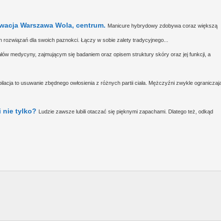
rwacja Warszawa Wola, centrum.
Manicure hybrydowy zdobywa coraz większą
 rozwiązań dla swoich paznokci. Łączy w sobie zalety tradycyjnego...
ałów medycyny, zajmującym się badaniem oraz opisem struktury skóry oraz jej funkcji, a
ilacja to usuwanie zbędnego owłosienia z różnych partii ciała. Mężczyźni zwykle ograniczaj
 nie tylko?
Ludzie zawsze lubili otaczać się pięknymi zapachami. Dlatego też, odkąd