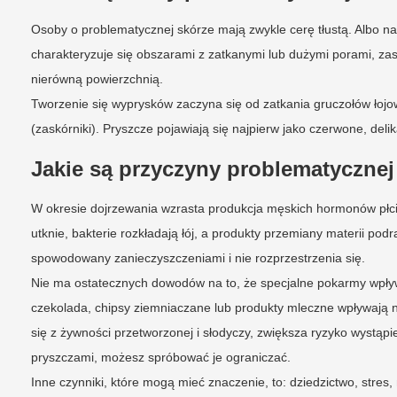
Osoby o problematycznej skórze mają zwykle cerę tłustą. Albo na c
charakteryzuje się obszarami z zatkanymi lub dużymi porami, za
nierówną powierzchnią.
Tworzenie się wyprysków zaczyna się od zatkania gruczołów łojow
(zaskórniki). Pryszcze pojawiają się najpierw jako czerwone, delika
Jakie są przyczyny problematyczne
W okresie dojrzewania wzrasta produkcja męskich hormonów płci
utknie, bakterie rozkładają łój, a produkty przemiany materii podra
spowodowany zanieczyszczeniami i nie rozprzestrzenia się.
Nie ma ostatecznych dowodów na to, że specjalne pokarmy wpływa
czekolada, chipsy ziemniaczane lub produkty mleczne wpływają n
się z żywności przetworzonej i słodyczy, zwiększa ryzyko wystąp
pryszczami, możesz spróbować je ograniczać.
Inne czynniki, które mogą mieć znaczenie, to: dziedzictwo, stres