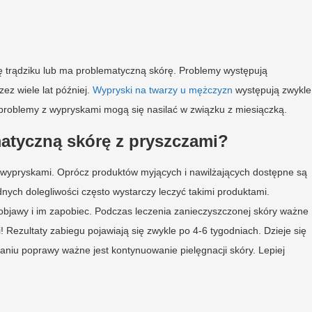
ę trądziku lub ma problematyczną skórę. Problemy występują
zez wiele lat później.
Wypryski na twarzy u mężczyzn
występują zwykle
 problemy z wypryskami mogą się nasilać w związku z miesiączką.
matyczną skórę z pryszczami?
nej z wypryskami. Oprócz produktów myjących i nawilżających dostępne są
nych dolegliwości często wystarczy leczyć takimi produktami.
objawy i im zapobiec. Podczas leczenia zanieczyszczonej skóry ważne
i! Rezultaty zabiegu pojawiają się zwykle po 4-6 tygodniach. Dzieje się
aniu poprawy ważne jest kontynuowanie pielęgnacji skóry. Lepiej