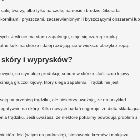
ałej twarzy, albo tylko na czole, na nosie i brodzie. Skóra ta
skórnikami, pryszczami, zaczerwienionymi i błyszczącymi obszarami lub
ych. Jeśli nie ma stanu zapalnego, staje się czarną kropką
tne kulki na skórze i dalej rozwijają się w większe obrzęki z ropą.
j skóry i wyprysków?
owych, co stymuluje produkcję sebum w skórze. Jeśli czop łojowy
żniają gruczoł łojowy, który ulega zapaleniu. Trądzik nie jest
ją na przebieg trądziku, ale niektórzy uważają, że na przykład
egatywnie na skórę. Kilka nowych badań sugeruje, że dieta składająca
ienia trądziku. Jeśli uważasz, że niektóre pokarmy powodują problem z
, niektóre leki (w tym na padaczkę), stosowanie kremów i makijażu