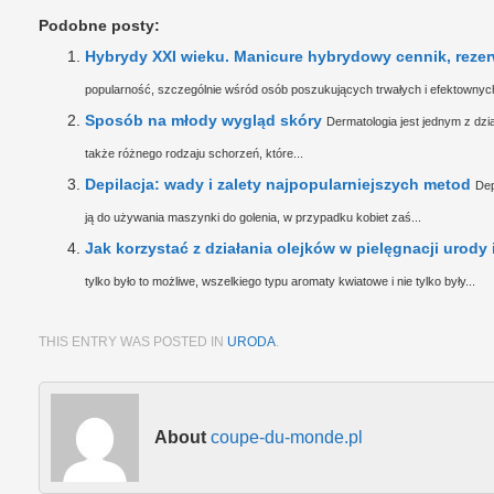
Podobne posty:
Hybrydy XXI wieku. Manicure hybrydowy cennik, reze
popularność, szczególnie wśród osób poszukujących trwałych i efektownych
Sposób na młody wygląd skóry
Dermatologia jest jednym z dzi
także różnego rodzaju schorzeń, które...
Depilacja: wady i zalety najpopularniejszych metod
Dep
ją do używania maszynki do golenia, w przypadku kobiet zaś...
Jak korzystać z działania olejków w pielęgnacji urody i
tylko było to możliwe, wszelkiego typu aromaty kwiatowe i nie tylko były...
THIS ENTRY WAS POSTED IN
URODA
.
About
coupe-du-monde.pl