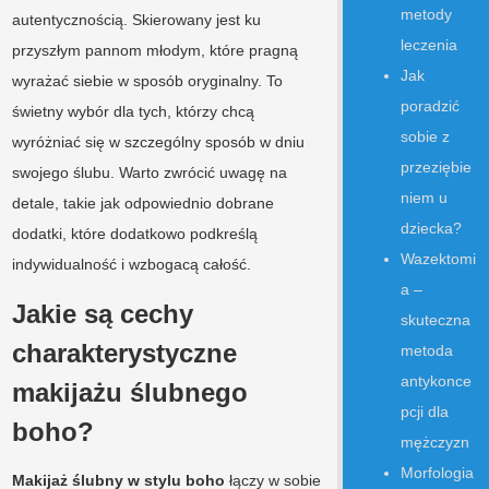
metody
autentycznością. Skierowany jest ku
leczenia
przyszłym pannom młodym, które pragną
Jak
wyrażać siebie w sposób oryginalny. To
poradzić
świetny wybór dla tych, którzy chcą
sobie z
wyróżniać się w szczególny sposób w dniu
przeziębie
swojego ślubu. Warto zwrócić uwagę na
niem u
detale, takie jak odpowiednio dobrane
dziecka?
dodatki, które dodatkowo podkreślą
Wazektomi
indywidualność i wzbogacą całość.
a –
Jakie są cechy
skuteczna
charakterystyczne
metoda
antykonce
makijażu ślubnego
pcji dla
boho?
mężczyzn
Morfologia
Makijaż ślubny w stylu boho
łączy w sobie