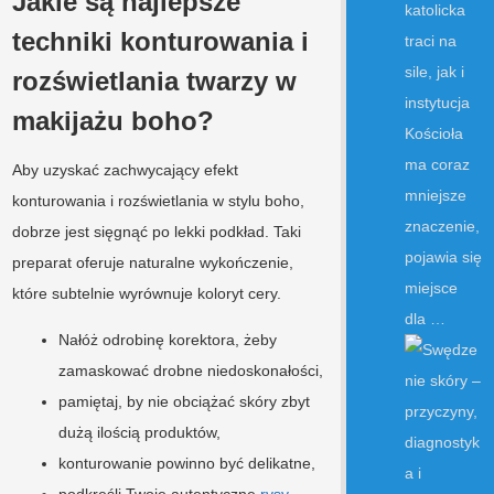
Jakie są najlepsze
katolicka
techniki konturowania i
traci na
sile, jak i
rozświetlania twarzy w
instytucja
makijażu boho?
Kościoła
ma coraz
Aby uzyskać zachwycający efekt
mniejsze
konturowania i rozświetlania w stylu boho,
znaczenie,
dobrze jest sięgnąć po lekki podkład. Taki
pojawia się
preparat oferuje naturalne wykończenie,
miejsce
które subtelnie wyrównuje koloryt cery.
dla …
Nałóż odrobinę korektora, żeby
zamaskować drobne niedoskonałości,
pamiętaj, by nie obciążać skóry zbyt
dużą ilością produktów,
konturowanie powinno być delikatne,
podkreśli Twoje autentyczne
rysy