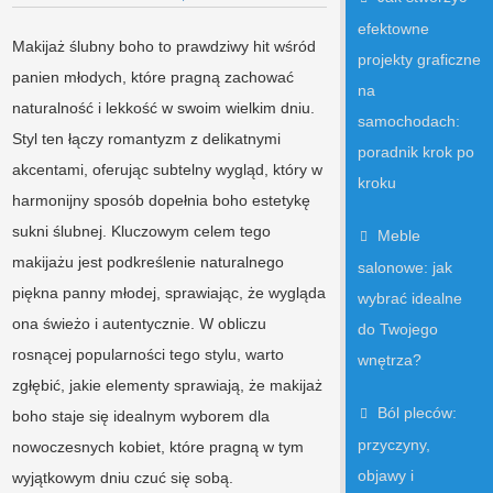
efektowne
Makijaż ślubny boho to prawdziwy hit wśród
projekty graficzne
panien młodych, które pragną zachować
na
naturalność i lekkość w swoim wielkim dniu.
samochodach:
Styl ten łączy romantyzm z delikatnymi
poradnik krok po
akcentami, oferując subtelny wygląd, który w
kroku
harmonijny sposób dopełnia boho estetykę
sukni ślubnej. Kluczowym celem tego
Meble
makijażu jest podkreślenie naturalnego
salonowe: jak
piękna panny młodej, sprawiając, że wygląda
wybrać idealne
ona świeżo i autentycznie. W obliczu
do Twojego
rosnącej popularności tego stylu, warto
wnętrza?
zgłębić, jakie elementy sprawiają, że makijaż
Ból pleców:
boho staje się idealnym wyborem dla
przyczyny,
nowoczesnych kobiet, które pragną w tym
objawy i
wyjątkowym dniu czuć się sobą.