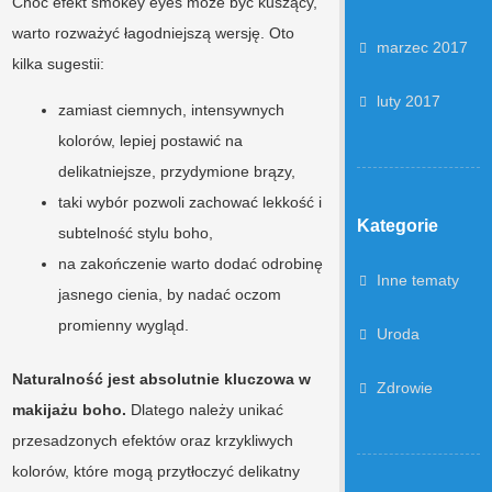
Choć efekt smokey eyes może być kuszący,
warto rozważyć łagodniejszą wersję. Oto
marzec 2017
kilka sugestii:
luty 2017
zamiast ciemnych, intensywnych
kolorów, lepiej postawić na
delikatniejsze, przydymione brązy,
taki wybór pozwoli zachować lekkość i
Kategorie
subtelność stylu boho,
na zakończenie warto dodać odrobinę
Inne tematy
jasnego cienia, by nadać oczom
promienny wygląd.
Uroda
Naturalność jest absolutnie kluczowa w
Zdrowie
makijażu boho.
Dlatego należy unikać
przesadzonych efektów oraz krzykliwych
kolorów, które mogą przytłoczyć delikatny