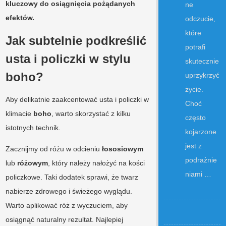
kluczowy do osiągnięcia pożądanych
ne
efektów.
odczucie,
które
Jak subtelnie podkreślić
potrafi
usta i policzki w stylu
skutecznie
boho?
uprzykrzyć
życie.
Aby delikatnie zaakcentować usta i policzki w
Choć
klimacie
boho
, warto skorzystać z kilku
często
istotnych technik.
kojarzone
jest z
Zacznijmy od różu w odcieniu
łososiowym
podrażnie
lub
różowym
, który należy nałożyć na kości
niami …
policzkowe. Taki dodatek sprawi, że twarz
nabierze zdrowego i świeżego wyglądu.
Warto aplikować róż z wyczuciem, aby
osiągnąć naturalny rezultat. Najlepiej