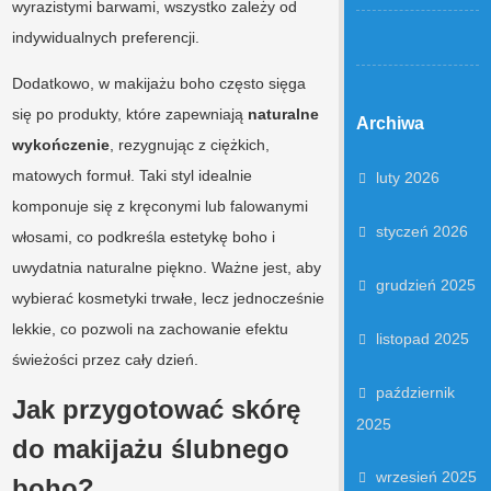
wyrazistymi barwami, wszystko zależy od
indywidualnych preferencji.
Dodatkowo, w makijażu boho często sięga
się po produkty, które zapewniają
naturalne
Archiwa
wykończenie
, rezygnując z ciężkich,
matowych formuł. Taki styl idealnie
luty 2026
komponuje się z kręconymi lub falowanymi
styczeń 2026
włosami, co podkreśla estetykę boho i
uwydatnia naturalne piękno. Ważne jest, aby
grudzień 2025
wybierać kosmetyki trwałe, lecz jednocześnie
lekkie, co pozwoli na zachowanie efektu
listopad 2025
świeżości przez cały dzień.
październik
Jak przygotować skórę
2025
do makijażu ślubnego
wrzesień 2025
boho?