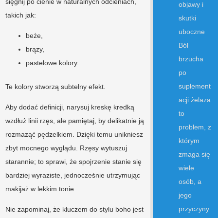
sięgnij po cienie w naturalnych odcieniach,
objawy i
takich jak:
skutki
uboczne
beże,
Ból
brązy,
brzucha
pastelowe kolory.
po
suplement
Te kolory stworzą subtelny efekt.
acji żelaza
Aby dodać definicji, narysuj kreskę kredką
to
wzdłuż linii rzęs, ale pamiętaj, by delikatnie ją
problem, z
rozmaząć pędzelkiem. Dzięki temu unikniesz
którym
zbyt mocnego wyglądu. Rzęsy wytuszuj
zmaga się
starannie; to sprawi, że spojrzenie stanie się
wiele
bardziej wyraziste, jednocześnie utrzymując
osób, a
makijaż w lekkim tonie.
jego
przyczyny
Nie zapominaj, że kluczem do stylu boho jest