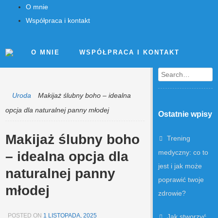
O mnie
Współpraca i kontakt
O MNIE
WSPÓŁPRACA I KONTAKT
Search
Uroda
Makijaż ślubny boho – idealna
opcja dla naturalnej panny młodej
Ostatnie wpisy
Makijaż ślubny boho
Trening
medyczny: co to
– idealna opcja dla
jest i jak może
naturalnej panny
poprawić twoje
młodej
zdrowie?
POSTED ON
1 LISTOPADA, 2025
Jak stworzyć