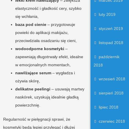
lekki krem nawilżający
– zwiększa
marzec 2019
elastyczność i gładkość cery, szybko
luty 2019
się wchłania,
baza pod cienie
– przygotowuje
styczeń 2019
powieki do aplikacji makijażu,
przeciwdziała osadzaniu się cieni,
listopad 2018
wodoodporne kosmetyki
–
zapewniają długotrwały efekt, idealne
październik
w emocjonalnych momentach,
2018
nawilżające serum
– wygładza i
wrzesień 2018
ożywia skórę,
delikatne peelingi
– usuwają martwy
sierpień 2018
naskórek, uzyskują idealnie gładką
powierzchnię.
lipiec 2018
Regularność w pielęgnacji sprawi, że
czerwiec 2018
kosmetyki będą lepiej przylegać i dłużej