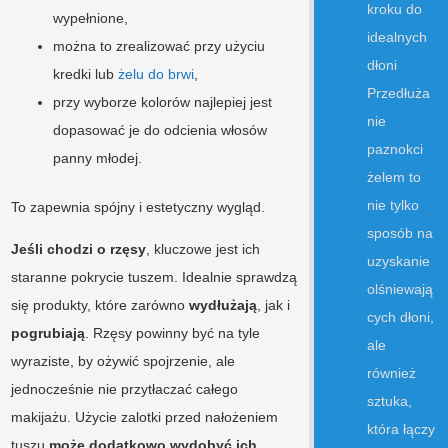
kroku do
wypełnione,
idealnych
można to zrealizować przy użyciu
dłoni
kredki lub
żelu do brwi
,
Przedłuża
przy wyborze kolorów najlepiej jest
nie
dopasować je do odcienia włosów
paznokci
panny młodej.
żelem to
nie tylko
To zapewnia spójny i estetyczny wygląd.
sposób na
Jeśli chodzi o rzęsy
, kluczowe jest ich
uzyskanie
staranne pokrycie tuszem. Idealnie sprawdzą
olśniewają
się produkty, które zarówno
wydłużają
, jak i
cych dłoni,
pogrubiają
. Rzęsy powinny być na tyle
ale
wyraziste, by ożywić spojrzenie, ale
również
jednocześnie nie przytłaczać całego
sztuka,
makijażu. Użycie zalotki przed nałożeniem
która łączy
tuszu
może dodatkowo wydobyć ich