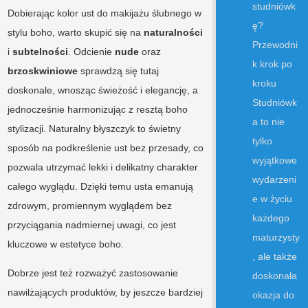
studniówk
Dobierając kolor ust do makijażu ślubnego w
ę?
stylu boho, warto skupić się na
naturalności
Przewodni
i
subtelności
. Odcienie
nude
oraz
k krok po
brzoskwiniowe
sprawdzą się tutaj
kroku
doskonale, wnosząc świeżość i elegancję, a
Studniówk
jednocześnie harmonizując z resztą boho
a to nie
stylizacji. Naturalny błyszczyk to świetny
tylko
sposób na podkreślenie ust bez przesady, co
wyjątkowe
pozwala utrzymać lekki i delikatny charakter
wydarzeni
całego wyglądu. Dzięki temu usta emanują
e w życiu
zdrowym, promiennym wyglądem bez
każdego
przyciągania nadmiernej uwagi, co jest
maturzysty
kluczowe w estetyce boho.
, ale także
Dobrze jest też rozważyć zastosowanie
doskonała
nawilżających produktów, by jeszcze bardziej
okazja do