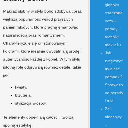
głęboko
Makijaż ślubny w stylu boho zdobywa coraz
osadzone
większą popularność wśród przyszłych
oczy –
panien młodych, które pragną emanować
porady i
naturalnością oraz romantyzmem.
techniki
Charakteryzuje się on stonowanymi
makijażu
kolorami, które idealnie uwydatniają urodę i
Jak
autentyczność każdej z kobiet. W tym stylu
zwiększyć
istotną rolę odgrywają również detale, takie
trwałość
jak:
pomadki?
Sprawdzo
kwiaty,
ne porady
biżuteria,
i triki
stylizacja włosów.
Żel
aloesowy
Te elementy dopełniają całości i tworzą
–
spójną estetykę.