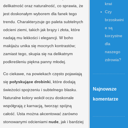
krwi
delikatność oraz naturalność, co sprawia, że
Czy
jest doskonałym wyborem dla fanek tego
brzoskwini
trendu. Charakteryzuje go paleta subtelnych
e są
odcieni ziemi, takich jak brązy i złota, które
korzystne
nadają mu lekkości i elegancji. W boho
dla
makijażu unika się mocnych kontrastów;
naszego
zamiast tego, skupia się na delikatnym
zdrowia?
podkreśleniu piękna panny młodej.
Co ciekawe, na powiekach często pojawiają
się
połyskujące drobinki
, które dodają
Najnowsze
świeżości spojrzeniu i subtelnego blasku.
Naturalne kolory wokół oczu doskonale
komentarze
współgrają z karnacją, tworząc spójną
całość. Usta można akcentować zarówno
stonowanymi odcieniami
nude
, jak i bardziej