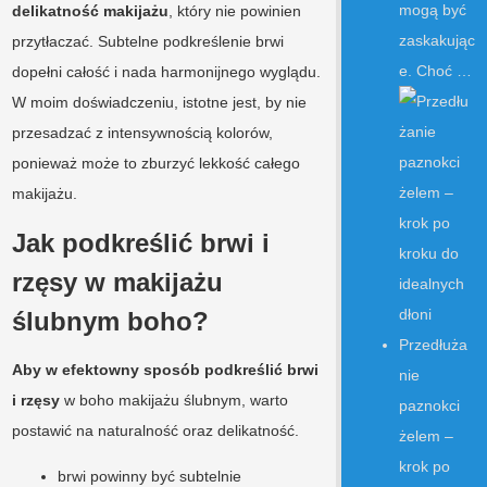
mogą być
delikatność makijażu
, który nie powinien
zaskakując
przytłaczać. Subtelne podkreślenie brwi
e. Choć …
dopełni całość i nada harmonijnego wyglądu.
W moim doświadczeniu, istotne jest, by nie
przesadzać z intensywnością kolorów,
ponieważ może to zburzyć lekkość całego
makijażu.
Jak podkreślić brwi i
rzęsy w makijażu
ślubnym boho?
Przedłuża
Aby w efektowny sposób podkreślić brwi
nie
i rzęsy
w boho makijażu ślubnym, warto
paznokci
postawić na naturalność oraz delikatność.
żelem –
krok po
brwi powinny być subtelnie