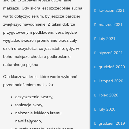
makijażu. Gdy skóra jest szczególnie sucha,
kwiecień 2021
warto dołączyć serum, by jeszcze bardziej
zwiększyć nawodnienie. Z takim dobrze
marzec 2021
przygotowanym podkładem, cera będzie
luty 2021
wyglądać świeżo i promiennie przez cały
dzień uroczystości, co jest istotne, gdyż w
styczeń 2021
boho makijażu chodzi o podkreślenie
naturalnego piękna.
grudzień 2020
Oto kluczowe kroki, które warto wykonać
listopad 2020
przed nałożeniem makijażu:
lipiec 2020
oczyszczenie twarzy,
tonizacja skóry,
luty 2020
nałożenie lekkiego kremu
nawilżającego,
grudzień 2019
w razie potrzeby dodanie serum,