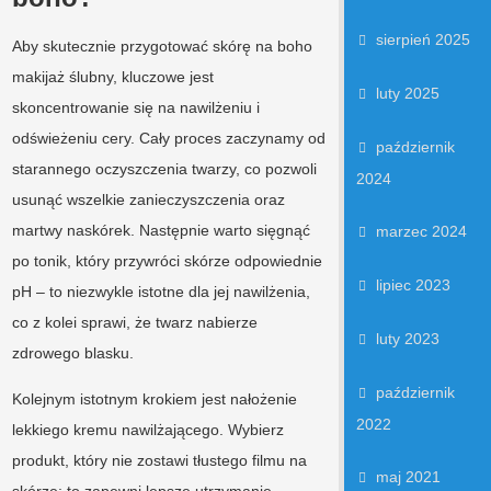
sierpień 2025
Aby skutecznie przygotować skórę na boho
makijaż ślubny, kluczowe jest
luty 2025
skoncentrowanie się na nawilżeniu i
odświeżeniu cery. Cały proces zaczynamy od
październik
starannego oczyszczenia twarzy, co pozwoli
2024
usunąć wszelkie zanieczyszczenia oraz
martwy naskórek. Następnie warto sięgnąć
marzec 2024
po tonik, który przywróci skórze odpowiednie
lipiec 2023
pH – to niezwykle istotne dla jej nawilżenia,
co z kolei sprawi, że twarz nabierze
luty 2023
zdrowego blasku.
październik
Kolejnym istotnym krokiem jest nałożenie
2022
lekkiego kremu nawilżającego. Wybierz
produkt, który nie zostawi tłustego filmu na
maj 2021
skórze; to zapewni lepsze utrzymanie