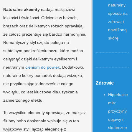
naturalny
Naturalne akcenty
nadają makijażowi
sposób na
lekkości i świeżości. Odcienie w beżach,
zdrową i
brązach oraz delikatnych różach sprawiają,
nawilżoną
że całość prezentuje się bardzo harmonijnie.
skórę
Romantyczny styl często polega na
subtelnym podkreśleniu oczu, które można
osiągnąć dzięki delikatnym eyelinerom i
neutralnym
cieniom do powiek
. Dodatkowo,
naturalne kolory pomadek dodają wdzięku,
Zdrowie
nie przytłaczając jednocześnie całego
wyglądu, co jest kluczowe dla uzyskania
Hiperkalce
zamierzonego efektu.
mia:
przyczyny,
Te wszystkie elementy sprawiają, że makijaż
objawy i
ślubny boho doskonale wpisuje się w ten
skuteczne
wyjątkowy styl, łącząc elegancję z