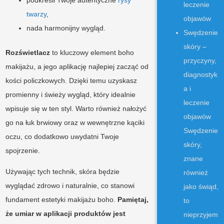
twarzy
,
nada harmonijny wygląd.
Swędzenie
skóry –
Rozświetlacz
to kluczowy element boho
przyczyny,
makijażu, a jego aplikację najlepiej zacząć od
diagnostyk
kości policzkowych. Dzięki temu uzyskasz
a i
promienny i świeży wygląd, który idealnie
leczenie
wpisuje się w ten styl. Warto również nałożyć
objawów
go na łuk brwiowy oraz w wewnętrzne kąciki
Swędzenie
oczu, co dodatkowo uwydatni Twoje
skóry,
spojrzenie.
znane
Używając tych technik, skóra będzie
również
wyglądać zdrowo i naturalnie, co stanowi
jako świąd,
fundament estetyki makijażu boho.
Pamiętaj,
to
że umiar w aplikacji produktów jest
nieprzyjem