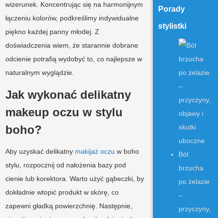
wizerunek. Koncentrując się na harmonijnym
Porady
łączeniu kolorów, podkreślimy indywidualne
stylistki
piękno każdej panny młodej. Z
doświadczenia wiem, że starannie dobrane
odcienie potrafią wydobyć to, co najlepsze w
naturalnym wyglądzie.
Jak wykonać delikatny
makeup oczu w stylu
boho?
Aby uzyskać delikatny
makijaż oczu
w boho
Ból
stylu, rozpocznij od nałożenia bazy pod
brzucha
cienie lub korektora. Warto użyć gąbeczki, by
po żelazie
dokładnie wtopić produkt w skórę, co
–
zapewni gładką powierzchnię. Następnie,
przyczyny,