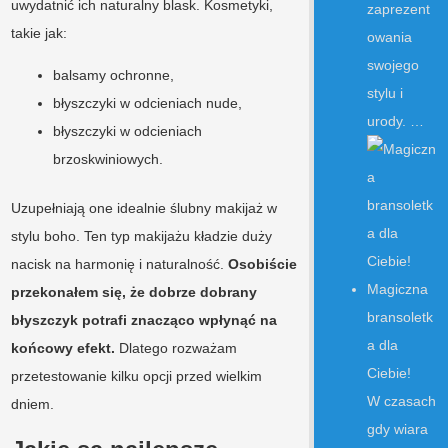
uwydatnić ich naturalny blask. Kosmetyki,
zaprezent
takie jak:
owania
swojego
balsamy ochronne,
stylu i
błyszczyki w odcieniach nude,
urody. …
błyszczyki w odcieniach
brzoskwiniowych.
Uzupełniają one idealnie ślubny makijaż w
stylu boho. Ten typ makijażu kładzie duży
nacisk na harmonię i naturalność.
Osobiście
Magiczna
przekonałem się, że dobrze dobrany
bransoletk
błyszczyk potrafi znacząco wpłynąć na
a dla
końcowy efekt.
Dlatego rozważam
Ciebie!
przetestowanie kilku opcji przed wielkim
W czasach
dniem.
gdy wiara