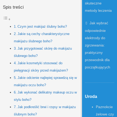
skuteczne
Spis treści
metody leczenia
Jak wybrać
Czym jest makijaż ślubny boho?
odpowiednie
Jakie są cechy charakterystyczne
elektrody do
makijażu ślubnego boho?
zgrzewania:
Jak przygotować skórę do makijażu
praktyczny
ślubnego boho?
przewodnik dla
Jakie kosmetyki stosować do
początkujących
pielęgnacji skóry przed makijażem?
Jakie odcienie najlepiej sprawdzą się w
makijażu oczu boho?
Jak wykonać delikatny makeup oczu w
Uroda
stylu boho?
Paznokcie
Jak podkreślić brwi i rzęsy w makijażu
żelowe czy
ślubnym boho?