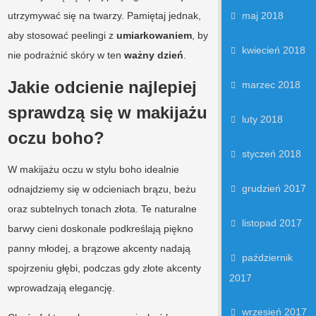
utrzymywać się na twarzy. Pamiętaj jednak,
maj 2018
aby stosować peelingi z
umiarkowaniem
, by
kwiecień 2018
nie podrażnić skóry w ten
ważny dzień
.
Jakie odcienie najlepiej
marzec 2018
sprawdzą się w makijażu
luty 2018
oczu boho?
styczeń 2018
W makijażu oczu w stylu boho idealnie
grudzień 2017
odnajdziemy się w odcieniach brązu, beżu
oraz subtelnych tonach złota. Te naturalne
listopad 2017
barwy cieni doskonale podkreślają piękno
panny młodej, a brązowe akcenty nadają
październik
spojrzeniu głębi, podczas gdy złote akcenty
2017
wprowadzają elegancję.
wrzesień 2017