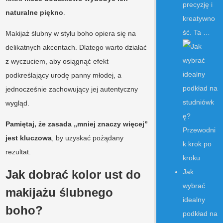
precyzję i
naturalne piękno
.
kreatywno
ść. Ta …
Makijaż ślubny w stylu boho opiera się na
delikatnych akcentach. Dlatego warto działać
z wyczuciem, aby osiągnąć efekt
podkreślający urodę panny młodej, a
jednocześnie zachowujący jej autentyczny
wygląd.
Pamiętaj, że zasada „mniej znaczy więcej”
jest kluczowa
, by uzyskać pożądany
rezultat.
Jak dobrać kolor ust do
Jak
wybrać
makijażu ślubnego
idealny
boho?
podkład na