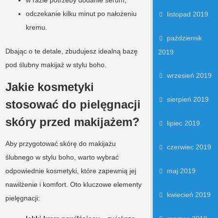
odczekanie kilku minut po nałożeniu
listopad 2019
kremu.
październik
Dbając o te detale, zbudujesz idealną bazę
2019
pod ślubny makijaż w stylu boho.
wrzesień 2019
Jakie kosmetyki
sierpień 2019
stosować do pielęgnacji
skóry przed makijażem?
lipiec 2019
Aby przygotować skórę do makijażu
czerwiec 2019
ślubnego w stylu boho, warto wybrać
odpowiednie kosmetyki, które zapewnią jej
maj 2019
nawilżenie i komfort. Oto kluczowe elementy
kwiecień 2019
pielęgnacji: