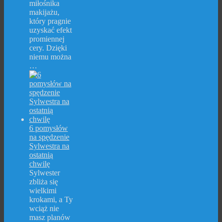
miłośnika
makijażu,
który pragnie
uzyskać efekt
promiennej
cery. Dzięki
niemu można
…
6 pomysłów
na spędzenie
Sylwestra na
ostatnią
chwilę
Sylwester
zbliża się
wielkimi
krokami, a Ty
wciąż nie
masz planów