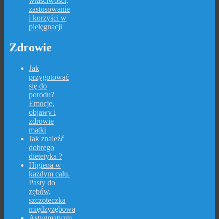
właściwości,
zastosowanie
i korzyści w
pielęgnacji
Zdrowie
Jak
przygotować
się do
porodu?
Emocje,
objawy i
zdrowie
matki
Jak znaleźć
dobrego
dietetyka ?
Higiena w
każdym calu.
Pasty do
zębów,
szczoteczka
międzyzębowa
Astygmatyzm