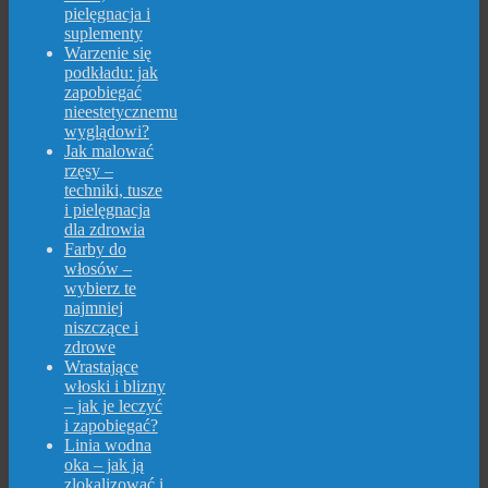
pielęgnacja i
suplementy
Warzenie się
podkładu: jak
zapobiegać
nieestetycznemu
wyglądowi?
Jak malować
rzęsy –
techniki, tusze
i pielęgnacja
dla zdrowia
Farby do
włosów –
wybierz te
najmniej
niszczące i
zdrowe
Wrastające
włoski i blizny
– jak je leczyć
i zapobiegać?
Linia wodna
oka – jak ją
zlokalizować i