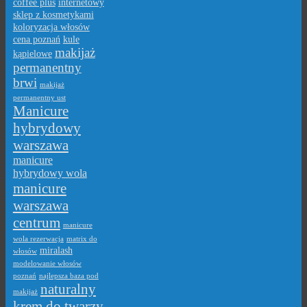
coffee plus
internetowy
sklep z kosmetykami
koloryzacja włosów
cena poznań
kule
makijaż
kąpielowe
permanentny
brwi
makijaż
permanentny ust
Manicure
hybrydowy
warszawa
manicure
hybrydowy wola
manicure
warszawa
centrum
manicure
wola rezerwacja
matrix do
miralash
włosów
modelowanie włosów
poznań
najlepsza baza pod
naturalny
makijaż
krem do twarzy