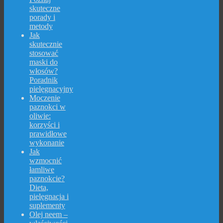
skuteczne
porady i
metody
Jak
skutecznie
stosować
maski do
włosów?
Poradnik
pielęgnacyjny
Moczenie
paznokci w
oliwie:
korzyści i
prawidłowe
wykonanie
Jak
wzmocnić
łamliwe
paznokcie?
Dieta,
pielęgnacja i
suplementy
Olej neem –