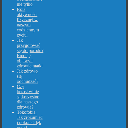
nie tylko
Rola
aktywności
fizycznej w
naszym
codziennym
życiu.
Jak
przygotować
się do porodu?
Emocje,
objawy i
zdrowie matki
Jak zdrowo
się
odchudzać?
Czy
brzoskwinie
są korzystne
dla naszego
zdrowia?
Tokofobia:
Jak zrozumieć
i pokonać lęk
przed