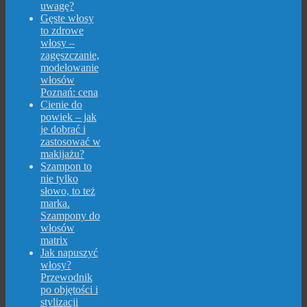
uwagę?
Gęste włosy
to zdrowe
włosy –
zagęszczanie,
modelowanie
włosów
Poznań: cena
Cienie do
powiek – jak
je dobrać i
zastosować w
makijażu?
Szampon to
nie tylko
słowo, to też
marka.
Szampony do
włosów
matrix
Jak napuszyć
włosy?
Przewodnik
po objętości i
stylizacji