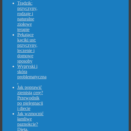
Trądzik:
przyczyny,
rodzaje i
naturalne
ziołowe
terapie
Pękające
kąciki ust:
przyczyny,
leczenie i
domowe
sposoby
Wypryski i
skóra
problematyczna
.
Jak poprawić
ziemistą cerę?
Przewodnik
po pielęgnacji
i diecie
Jak wzmocnić
łamliwe
paznokcie?
Dieta,