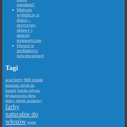
porodem?
Mutyzm
wybiórczy u
dzieci –
przyczyny,
objawy i
metody
terapeutyczne
Owoce w
profilaktyce
nowotworowej
Tagi
acai berry 900 opinie
bielenda olejek do
kąpieli
botoks gdynia
błyskawiczna dieta
dobry olejek arganowy
farby
naturalne do
włosów
green