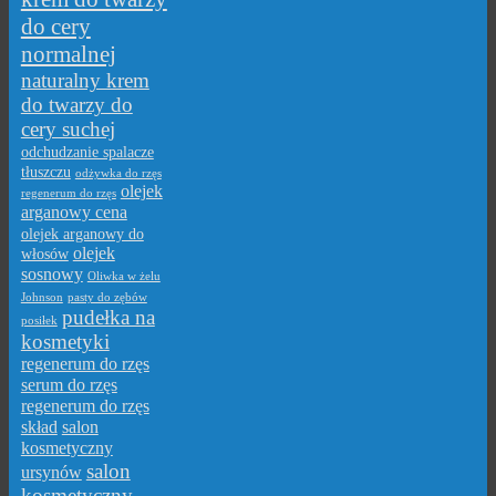
do cery
normalnej
naturalny krem
do twarzy do
cery suchej
odchudzanie spalacze
tłuszczu
odżywka do rzęs
olejek
regenerum do rzęs
arganowy cena
olejek arganowy do
olejek
włosów
sosnowy
Oliwka w żelu
Johnson
pasty do zębów
pudełka na
posiłek
kosmetyki
regenerum do rzęs
serum do rzęs
regenerum do rzęs
skład
salon
kosmetyczny
salon
ursynów
kosmetyczny