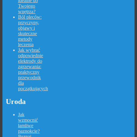
idealne do
Twojego
wnętrza?
Ból pleców:
przyczyny,
objawy i
skuteczne
metody
leczenia
Jak wybrać
odpowiednie
elektrody do
zgrzewania:
praktyczny
przewodnik
dla
początkujących
Uroda
Jak
wzmocnić
łamliwe
paznokcie?
Poznaj