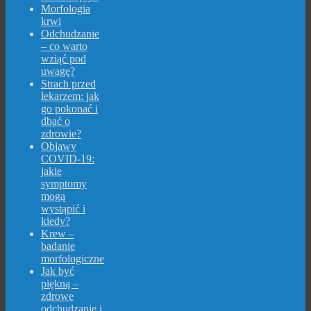
Morfologia
krwi
Odchudzanie
– co warto
wziąć pod
uwagę?
Strach przed
lekarzem: jak
go pokonać i
dbać o
zdrowie?
Objawy
COVID-19:
jakie
symptomy
mogą
wystąpić i
kiedy?
Krew –
badanie
morfologiczne
Jak być
piękną –
zdrowe
odchudzanie i