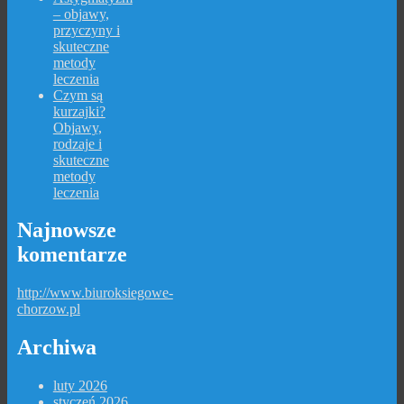
– objawy,
przyczyny i
skuteczne
metody
leczenia
Czym są
kurzajki?
Objawy,
rodzaje i
skuteczne
metody
leczenia
Najnowsze
komentarze
http://www.biuroksiegowe-
chorzow.pl
Archiwa
luty 2026
styczeń 2026