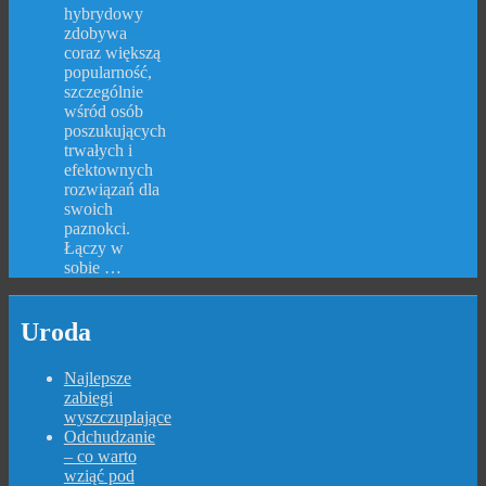
hybrydowy
zdobywa
coraz większą
popularność,
szczególnie
wśród osób
poszukujących
trwałych i
efektownych
rozwiązań dla
swoich
paznokci.
Łączy w
sobie …
Uroda
Najlepsze
zabiegi
wyszczuplające
Odchudzanie
– co warto
wziąć pod