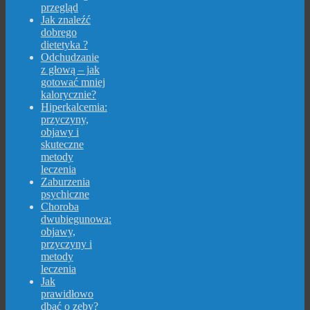
przegląd
Jak znaleźć
dobrego
dietetyka ?
Odchudzanie
z głową – jak
gotować mniej
kalorycznie?
Hiperkalcemia:
przyczyny,
objawy i
skuteczne
metody
leczenia
Zaburzenia
psychiczne
Choroba
dwubiegunowa:
objawy,
przyczyny i
metody
leczenia
Jak
prawidłowo
dbać o zęby?