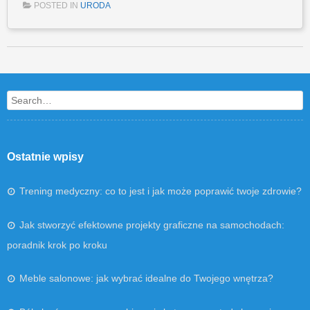
POSTED IN
URODA
Post navigation
Search
Ostatnie wpisy
Trening medyczny: co to jest i jak może poprawić twoje zdrowie?
Jak stworzyć efektowne projekty graficzne na samochodach:
poradnik krok po kroku
Meble salonowe: jak wybrać idealne do Twojego wnętrza?