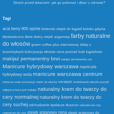
Strach przed lekarzem: jak go pokonać i dbać o zdrowie?
Tagi
acai berry 900 opinie
bielenda olejek do kąpieli
botoks gdynia
farby naturalne
błyskawiczna dieta
dobry olejek arganowy
do włosów
green coffee plus
internetowy sklep z
kosmetykami
koloryzacja włosów cena poznań
kule kąpielowe
makijaż permanentny brwi
makijaż permanentny ust
Manicure hybrydowy warszawa
manicure
manicure warszawa centrum
hybrydowy wola
miralash
manicure wola rezerwacja
matrix do włosów
modelowanie włosów poznań
naturalny krem do twarzy do
najlepsza baza pod makijaż
cery normalnej
naturalny krem do twarzy do
cery suchej
odchudzanie spalacze tłuszczu
odżywka do rzęs
olejek arganowy cena
olejek arganowy do
regenerum do rzęs