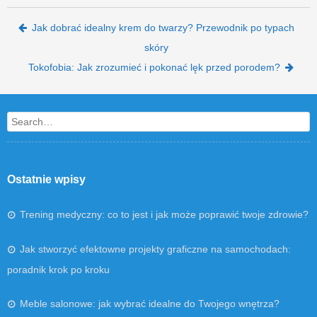
Post navigation
Jak dobrać idealny krem do twarzy? Przewodnik po typach
skóry
Tokofobia: Jak zrozumieć i pokonać lęk przed porodem?
Search
Ostatnie wpisy
Trening medyczny: co to jest i jak może poprawić twoje zdrowie?
Jak stworzyć efektowne projekty graficzne na samochodach:
poradnik krok po kroku
Meble salonowe: jak wybrać idealne do Twojego wnętrza?