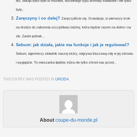
też, odkąd tylko było to możliwe, wszelkiego typu aromaty kwiatowe i nie tylko
były...
Zaręczyny i co dalej?
Zaręczyliście się. Gratulacje, to pierwszy krok
na drodze do założenia szczęśliwej rodziny, która będzie razem na dobre i na
złe. Zanim jednak...
Sebum: jak działa, jakie ma funkcje i jak je regulować?
Sebum, tajemniczy składnik naszej skóry, odgrywa kluczową rolę w jej zdrowiu
i wyglądzie. To mieszanka lipidów, która nie tylko chroni nas przed...
THIS ENTRY WAS POSTED IN
URODA
.
About
coupe-du-monde.pl