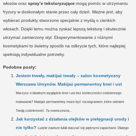
włosów oraz
spray’e teksturyzujące
mogą pomóc w utrzymaniu
fryzury w doskonałym stanie przez cały dzień. Ważne jest, aby
wybierać produkty stworzone specjalnie z myślą o cienkich
włosach. Dzięki temu można zyskać lepszą teksturę i skutecznie
utrzymać zamierzony styl. Eksperymentowanie z różnymi
kosmetykami to świetny sposób na odkrycie tych, które najlepiej
spełniają indywidualne potrzeby.
Podobne posty:
Jestem trwały, makijaż trwały – salon kosmetyczny
Warszawa Ursynów. Makijaż permanentny brwi i ust
Marzysz o idealnym wyglądzie brwi i ust bez konieczności codziennego
malowania? Makijaż permanentny może być rozwiązaniem, które odmieni
Twoją codzienność. Ta nowoczesna...
Jak korzystać z działania olejków w pielęgnacji urody i
nie tylko?
Ludzie zawsze lubili otaczać się pięknymi zapachami. Dlatego