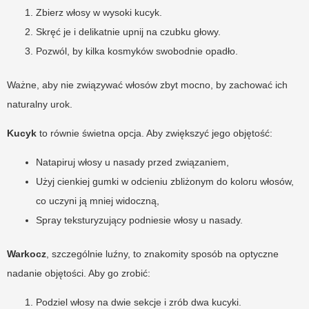
Zbierz włosy w wysoki kucyk.
Skręć je i delikatnie upnij na czubku głowy.
Pozwól, by kilka kosmyków swobodnie opadło.
Ważne, aby nie związywać włosów zbyt mocno, by zachować ich
naturalny urok.
Kucyk
to równie świetna opcja. Aby zwiększyć jego objętość:
Natapiruj włosy u nasady przed związaniem,
Użyj cienkiej gumki w odcieniu zbliżonym do koloru włosów,
co uczyni ją mniej widoczną,
Spray teksturyzujący podniesie włosy u nasady.
Warkocz
, szczególnie luźny, to znakomity sposób na optyczne
nadanie objętości. Aby go zrobić:
Podziel włosy na dwie sekcje i zrób dwa kucyki.