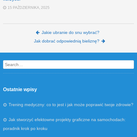
15 PAŹDZIERNIKA, 2025
Post navigation
Jakie ubranie do snu wybrać?
Jak dobrać odpowiednią bieliznę?
Search
Ostatnie wpisy
Trening medyczny: co to jest i jak może poprawić twoje zdrowie?
Jak stworzyć efektowne projekty graficzne na samochodach:
poradnik krok po kroku