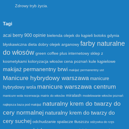
Zdrowy tryb życia.
Tagi
acai berry 900 opinie
bielenda olejek do kąpieli
botoks gdynia
farby naturalne
błyskawiczna dieta
dobry olejek arganowy
do włosów
green coffee plus
internetowy sklep z
kosmetykami
koloryzacja włosów cena poznań
kule kąpielowe
makijaż permanentny brwi
makijaż permanentny ust
Manicure hybrydowy warszawa
manicure
manicure warszawa centrum
hybrydowy wola
miralash
manicure wola rezerwacja
matrix do włosów
modelowanie włosów poznań
naturalny krem do twarzy do
najlepsza baza pod makijaż
cery normalnej
naturalny krem do twarzy do
cery suchej
odchudzanie spalacze tłuszczu
odżywka do rzęs