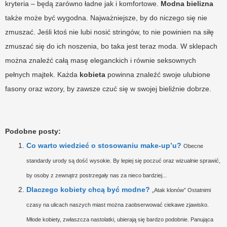
kryteria – będą zarówno ładne jak i komfortowe.
Modna bielizna
także może być wygodna. Najważniejsze, by do niczego się nie
zmuszać. Jeśli ktoś nie lubi nosić stringów, to nie powinien na siłę
zmuszać się do ich noszenia, bo taka jest teraz moda. W sklepach
można znaleźć całą masę eleganckich i równie seksownych
pełnych majtek. Każda
kobieta
powinna znaleźć swoje ulubione
fasony oraz wzory, by zawsze czuć się w swojej bieliźnie dobrze.
Podobne posty:
Co warto wiedzieć o stosowaniu make-up’u?
Obecne
standardy urody są dość wysokie. By lepiej się poczuć oraz wizualnie sprawić,
by osoby z zewnątrz postrzegały nas za nieco bardziej...
Dlaczego kobiety chcą być modne?
„Atak klonów” Ostatnimi
czasy na ulicach naszych miast można zaobserwować ciekawe zjawisko.
Młode kobiety, zwłaszcza nastolatki, ubierają się bardzo podobnie. Panująca