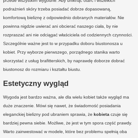
przede wszystkim wygodne. Aby uniknąć otarć i wszelkich
podrażnień skóry trzeba posiadać dobrze dopasowaną,
komfortową bieliznę z odpowiednio dobranych materiałów. Nie
powinna nigdzie uwierać ani obcierać naszego ciała, by nie
rozpraszać ani nie odciągać właściciela od codziennych czynności.
Szczególnie ważne jest to w przypadku doboru biustonosza u
kobiet. Przy wyborze pierwszego, porządnego stanika warto
skorzystać z usług brafitterskich, by naprawdę doborze dobrać
biustonosz do rozmiaru i kształtu biustu.
Estetyczny wygląd
Wygoda jest bardzo ważna, ale dla wielu kobiet także wygląd ma
duże znaczenie. Mówi się nawet, że świadomość posiadania
eleganckiej bielizny pod ubraniem sprawia, że
kobieta
czuje się
bardziej pewna siebie. Możliwe, że jest w tym spora część prawdy.
Warto zainwestować w modele, które bez problemu spełnią oba