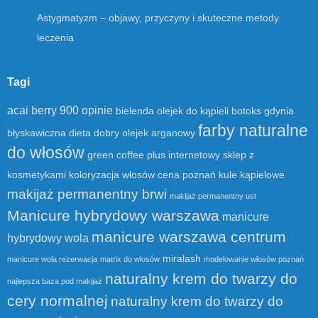
Astygmatyzm – objawy, przyczyny i skuteczne metody
leczenia
Tagi
acai berry 900 opinie
bielenda olejek do kąpieli
botoks gdynia
farby naturalne
błyskawiczna dieta
dobry olejek arganowy
do włosów
green coffee plus
internetowy sklep z
kosmetykami
koloryzacja włosów cena poznań
kule kąpielowe
makijaż permanentny brwi
makijaż permanentny ust
Manicure hybrydowy warszawa
manicure
manicure warszawa centrum
hybrydowy wola
miralash
manicure wola rezerwacja
matrix do włosów
modelowanie włosów poznań
naturalny krem do twarzy do
najlepsza baza pod makijaż
cery normalnej
naturalny krem do twarzy do