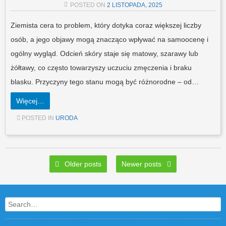
POSTED ON
2 LISTOPADA, 2025
Ziemista cera to problem, który dotyka coraz większej liczby
osób, a jego objawy mogą znacząco wpływać na samoocenę i
ogólny wygląd. Odcień skóry staje się matowy, szarawy lub
żółtawy, co często towarzyszy uczuciu zmęczenia i braku
blasku. Przyczyny tego stanu mogą być różnorodne – od…
Więcej…
POSTED IN
URODA
Post navigation
Older posts
Newer posts
Search