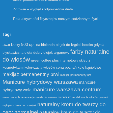
Zdrowie – wygląd i odpowiednia dieta
Rola aktywności fizycznej w naszym codziennym życiu.
Tagi
acai berry 900 opinie
bielenda olejek do kąpieli
botoks gdynia
farby naturalne
błyskawiczna dieta
dobry olejek arganowy
do włosów
green coffee plus
internetowy sklep z
kosmetykami
koloryzacja włosów cena poznań
kule kąpielowe
makijaż permanentny brwi
makijaż permanentny ust
Manicure hybrydowy warszawa
manicure
manicure warszawa centrum
hybrydowy wola
miralash
manicure wola rezerwacja
matrix do włosów
modelowanie włosów poznań
naturalny krem do twarzy do
najlepsza baza pod makijaż
cery normalnej
naturalny krem do twarzy do