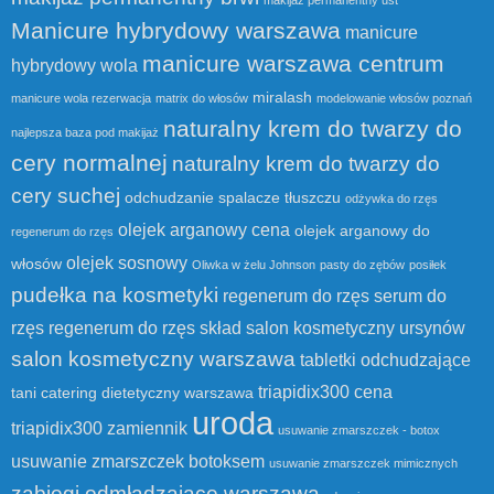
Manicure hybrydowy warszawa
manicure
manicure warszawa centrum
hybrydowy wola
miralash
manicure wola rezerwacja
matrix do włosów
modelowanie włosów poznań
naturalny krem do twarzy do
najlepsza baza pod makijaż
cery normalnej
naturalny krem do twarzy do
cery suchej
odchudzanie spalacze tłuszczu
odżywka do rzęs
olejek arganowy cena
olejek arganowy do
regenerum do rzęs
olejek sosnowy
włosów
Oliwka w żelu Johnson
pasty do zębów
posiłek
pudełka na kosmetyki
regenerum do rzęs serum do
rzęs
regenerum do rzęs skład
salon kosmetyczny ursynów
salon kosmetyczny warszawa
tabletki odchudzające
triapidix300 cena
tani catering dietetyczny warszawa
uroda
triapidix300 zamiennik
usuwanie zmarszczek - botox
usuwanie zmarszczek botoksem
usuwanie zmarszczek mimicznych
zabiegi odmładzające warszawa