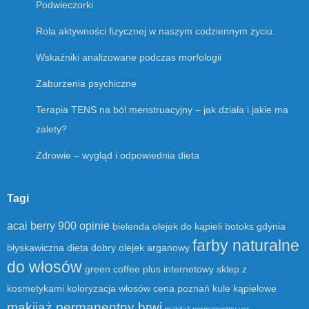
Podwieczorki
Rola aktywności fizycznej w naszym codziennym życiu.
Wskaźniki analizowane podczas morfologii
Zaburzenia psychiczne
Terapia TENS na ból menstruacyjny – jak działa i jakie ma
zalety?
Zdrowie – wygląd i odpowiednia dieta
Tagi
acai berry 900 opinie
bielenda olejek do kąpieli
botoks gdynia
farby naturalne
błyskawiczna dieta
dobry olejek arganowy
do włosów
green coffee plus
internetowy sklep z
kosmetykami
koloryzacja włosów cena poznań
kule kąpielowe
makijaż permanentny brwi
makijaż permanentny ust